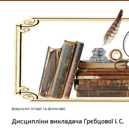
факультет історії та філософії
Дисципліни викладача Грєбцової І. С.