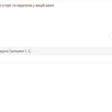
історії та педагогіка у вищій школі
дача Грєбцової І. С.