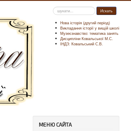
Пошук
Искать
на
сайті
Нова історія (другий період)
Викладання історії у вищій школі
Музеєзнавство: тематика занять
Дисципліни Ковальської М.С.
ІНДЗ: Ковальський С.В.
МЕНЮ САЙТА