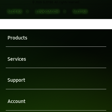
© 2026 SLOT88. All rights reserved.
sehingga pemain dapat memilih metode transaksi yang
paling sesuai.
SLOT88
>
LINK GACOR
>
SLOT88
Buka
Footer Navigation
Products
Buka
Services
Buka
Support
Buka
Account