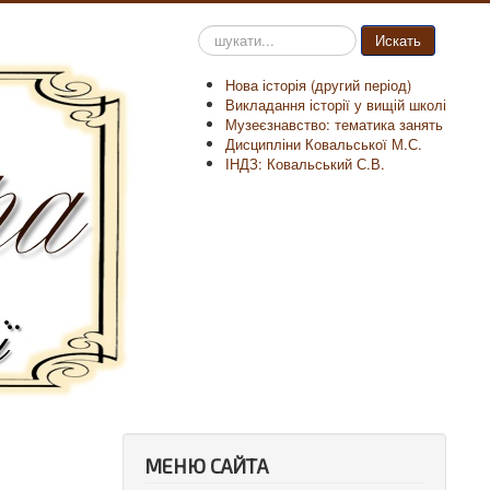
Пошук
Искать
на
сайті
Нова історія (другий період)
Викладання історії у вищій школі
Музеєзнавство: тематика занять
Дисципліни Ковальської М.С.
ІНДЗ: Ковальський С.В.
МЕНЮ САЙТА