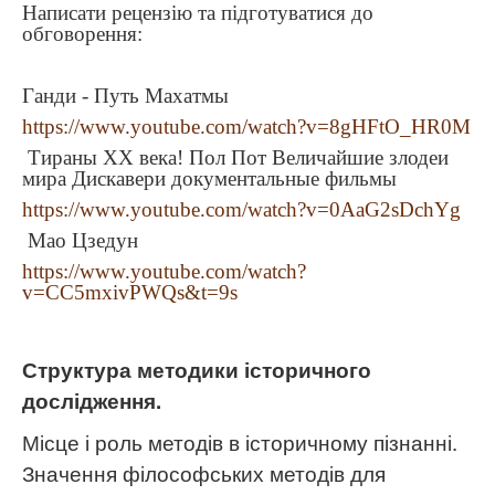
Написати рецензію та підготуватися до
обговорення:
Ганди - Путь Махатмы
https://www.youtube.com/watch?v=8gHFtO_HR0M
Тираны ХХ века! Пол Пот Величайшие злодеи
мира Дискавери документальные фильмы
https://www.youtube.com/watch?v=0AaG2sDchYg
Мао Цзедун
https://www.youtube.com/watch?
v=CC5mxivPWQs&t=9s
Структура методики історичного
дослідження.
Місце і роль методів в історичному пізнанні.
Значення філософських методів для