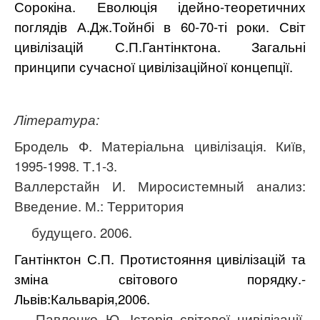
Сорокіна.
Еволюція ідейно-теоретичних
поглядів А.Дж.Тойнбі в 60-70-ті роки. Світ
цивілізацій С.П.Гантінктона.
Загальні
принципи сучасної цивілізаційної концепції.
Література:
Бродель Ф. Матеріальна цивілізація. Київ,
1995-1998. Т.1-3.
Валлерстайн И.
Миросистемный анализ:
Введение
. М.: Территория
будущего.
2006.
Гантінктон С.П. Протистояння цивілізацій та
зміна світового порядку.-
Львів:Кальварія,2006.
Павленко Ю. Історія світової цивілізації.