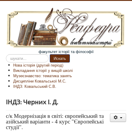
факультет історії та філософії
Пошук
Искать
на
Нова історія (другий період)
сайті
Викладання історії у вищій школі
Музеєзнавство: тематика занять
Дисципліни Ковальської М.С.
ІНДЗ: Ковальський С.В.
ІНДЗ: Черних І. Д.
с/к Модернізація в світі: європейський та
азійський варіанти - 4 курс "Європейські
студії".