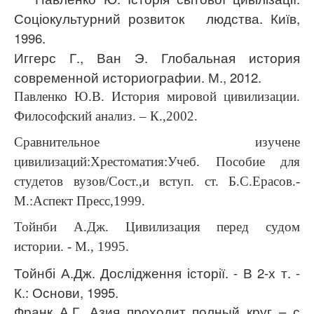
Соціокультурний розвиток людства. Київ,
1996.
Иггерс Г., Ван Э. Глобальная история
современной историографии. М., 2012.
Павленко Ю.В. История мировой цивилизации.
Философский анализ. – К.,2002.
Сравнительное изучене
цивилизаций:Хрестоматия:Учеб. Пособие для
студетов вузов/Сост.,и вступ. ст. Б.С.Ерасов.-
М.:Аспект Пресс,1999.
Тойнби А.Дж. Цивилизация перед судом
истории. - М., 1995.
Тойнбі А.Дж. Дослідження історії. - В 2-х т. -
К.: Основи, 1995.
Франк А.Г. Азия проходит полный круг – с