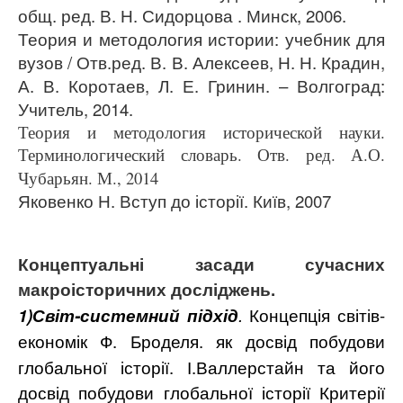
общ. ред. В. Н. Сидорцова . Минск, 2006.
Теория и методология истории:
учебник для
вузов / Отв.ред. В. В. Алексеев, Н. Н. Крадин,
А. В. Коротаев, Л. Е. Гринин. – Волгоград:
Учитель, 2014.
Теория и методология исторической науки.
Терминологический словарь. Отв. ред. А.О.
Чубарьян. М., 2014
Яковенко Н. Вступ до історії. Київ, 2007
Концептуальні засади сучасних
макроісторичних досліджень.
1)С
віт-системний підхід
.
Концепція світів-
економік
Ф. Броделя.
як
досвід побудови
глобальної історії. І.Валлерстайн та його
досвід побудови глобальної історії
Критерії