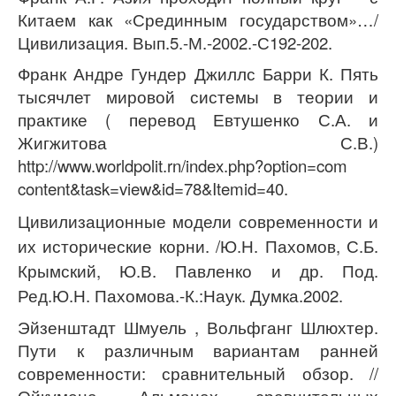
Китаем как «Срединным государством»…/
Цивилизация. Вып.5.-М.-2002.-С192-202.
Франк Андре Гундер Джиллс Барри К. Пять
тысячлет мировой системы в теории и
практике ( перевод Евтушенко С.А. и
Жигжитова С.В.)
http
://
www
.
worldpolit
.
rn
/
index
.
php
?
option
=
com
content
&
task
=
view
&
id
=78&
Itemid
=40.
Цивилизационные модели современности и
их исторические корни
.
/Ю.Н. Пахомов, С.Б.
Крымский, Ю.В. Павленко и др. Под.
Ред.Ю.Н. Пахомова.-К.:Наук. Думка.2002.
Эйзенштадт Шмуель , Вольфганг Шлюхтер.
Пути к различным вариантам ранней
современности: сравнительный обзор. //
Ойкумена. Альманах сравнительных