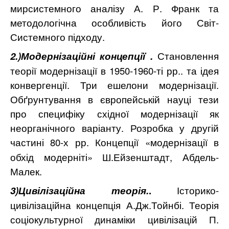
мирсистемного аналізу А. Р. Франк та
методологічна особливість його Світ-
Системного підходу.
2.)Модернізаційні концепції .
Становлення
теорії модернізації в 1950-1960-ті рр.. та ідея
конвергенції.
Три ешелони модернізації.
Обґрунтування в європейській науці тези
про специфіку східної модернізації як
неорганічного варіанту. Розробка у другій
частині 80-х рр. Концепції
«модернізації в
обхід модерніті» Ш.Ейзенштадт, Абдель-
Малек.
3)Цивілізаційна теорія.
.
Історико-
цивілізаційна концепція А.Дж.Тойнбі. Теорія
соціокультурної динаміки цивілізацій П.