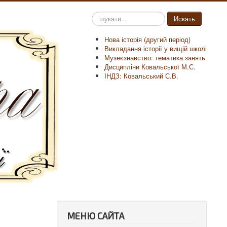
Пошук
Искать
на
сайті
Нова історія (другий період)
Викладання історії у вищій школі
Музеєзнавство: тематика занять
Дисципліни Ковальської М.С.
ІНДЗ: Ковальський С.В.
МЕНЮ САЙТА