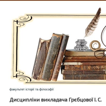
факультет історії та філософії
Дисципліни викладача Грєбцової І. С.