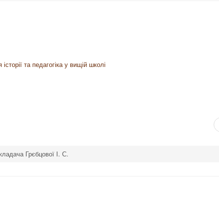
історії та педагогіка у вищій школі
кладача Грєбцової І. С.