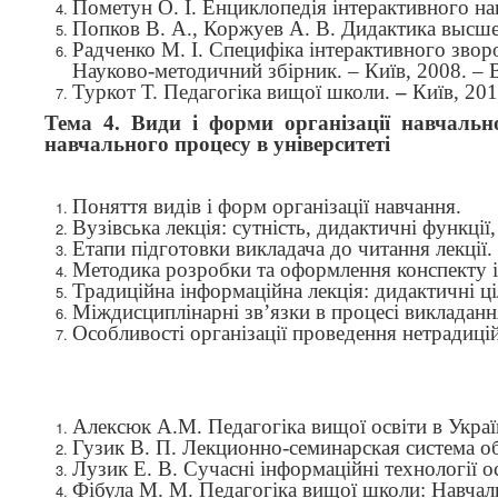
Пометун О. І. Енциклопедія інтерактивного нав
Попков В. А., Коржуев А. В. Дидактика высше
Радченко М. І. Специфіка інтерактивного зворо
Науково-методичний збірник. – Київ, 2008. – 
Туркот Т. Педагогіка вищої школи.
–
Київ
, 201
Тема 4. Види і форми організації навчальн
навчального процесу в університеті
Поняття видів і форм організації навчання.
Вузівська лекція: сутність, дидактичні функції,
Етапи підготовки викладача до читання лекції.
Методика розробки та оформлення конспекту і 
Традиційна інформаційна лекція: дидактичні ці
Міждисциплінарні зв’язки в процесі викладанн
Особливості організації проведення нетрадиці
Алексюк
А
.
М
.
Педагогіка
вищої
освіти в Украї
Гузик В. П. Лекционно-семинарская система об
Лузик Е. В. Сучасні інформаційні технології ос
Фібула М. М. Педагогіка вищої школи: Навчаль