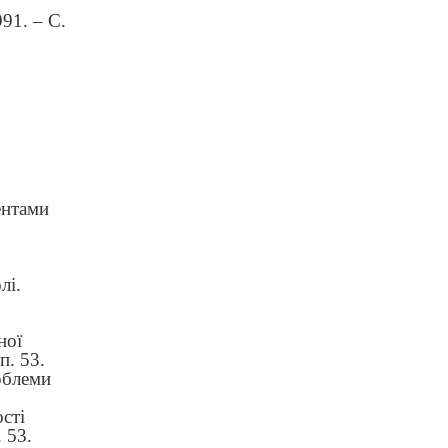
91. – С.
дентами
лі.
ної
п. 53.
облеми
сті
 53.