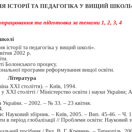
 ІСТОРІЇ ТА ПЕДАГОГІКА У ВИЩИЙ ШКОЛІ
працювання та підготовка за темами 1, 2, 3, 4
школі
я історії та педагогіка у вищий школі
»
.
вітня 2002 р.
ти.
сті Болонського процесу.
ціональної програми реформування вищої освіти.
Література
на ХХІ століття). – Київ, 1994.
у ХХІ столітті / Міністерство освіти і науки України; 
 України. – 2002. – № 33. – 23 квітня.
4.
: Науковий збірник. – Київ, 2005. – Вип. 45-46. – Ч. 1
и в період глобалізації // Проблеми освіти: Науковий з
альний посібник / Ред. В. Г. Кремень. – Тернопіль, 20