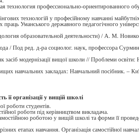
4.
нная технология профессионально-ориентированного об
нгових технологій у професійному навчанні майбутні
х праць Уманського державного педагогічного універси
ология образовательной деятельности) / А. М. Новиков
да / Под ред. д-ра социолог. наук, профессора Сурмин
як засіб модернізації вищої школи // Проблеми освіти:
ищих навчальних закладах: Навчальний посібник. – Киї
ть її організації у вищій школі
ої роботи студентів.
стійної роботи під керівництвом викладача.
самостійною роботою у вищій школі та форми її провед
 різних етапах навчання. Організація самостійної навча