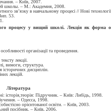
чання. – Київ, 2007.
й школы. – М.: Академия, 2008.
тного зв’язку в навчальному процесі // Нові технологі
Вип. 53.
1.
ого процесу у вищий школі. Лекція як форма ор
 особливості організації та проведення.
тексту лекції.
лі, вимоги, структура.
я історичних дисциплін.
йних лекцій.
Література
ні: історія,теорія: Підручник. –
Київ
: Либідь, 1998.
учения. – Одесса, 1998.
обистісно орієнтованої освіти. – Київ, 2003.
ний посібник. – Київ, 2006.