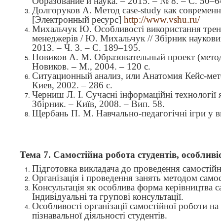
Образование и наука.
–
2015.
–
№ 8.
–
С. 50–6
Долгоруков А. Метод case-study как совреме
[Электронный ресурс]
http://www.vshu.ru/
Михальчук Ю. Особливості використання трені
менеджерів / Ю. Михальчук // Збірник наукови
2013. – Ч. 3. – С. 189–195.
Новиков А. М. Образовательный проект (метод
Новиков. – М., 2004. – 120 с.
Ситуационный анализ, или Анатомия Кейс-мето
Киев, 2002. – 286 с.
Черниш Л. І. Сучасні інформаційні технології 
Збірник. – Київ, 2008. – Вип. 5
8.
Щербань П. М. Навчально-педагогічні ігри у в
Тема 7.
Самостійна робота студентів, особливіс
Підготовка викладача до проведення самостійн
Організація і проведення занять методом само
Консультація як особлива форма керівництва 
Індивідуальні та групові консультації.
Особливості організації самостійної роботи на
пізнавальної діяльності студентів.