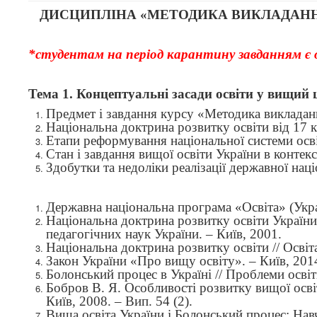
ДИСЦИПЛІНА
«
МЕТОДИКА ВИКЛАДАННЯ
*студентам на період карантину завданням є о
Тема 1.
Концептуальні засади освіти у вищий 
Предмет і завдання курсу
«
Методика викладанн
Національна доктрина розвитку освіти від 17 к
Етапи реформування національної системи осві
Стан і завдання вищої освіти України в контек
Здобутки та недоліки реалізації державної на
Державна національна програма «Освіта» (Украї
Національна доктрина розвитку освіти України 
педагогічних наук України. – Київ, 2001.
Національна доктрина розвитку освіти // Освіта
Закон України «Про вищу освіту». – Київ, 201
Болонський процес в Україні // Проблеми освіти
Бобров В. Я. Особливості розвитку вищої освіт
Київ, 2008. – Вип. 54 (2).
Вища освіта України і Болонський процес: Навч