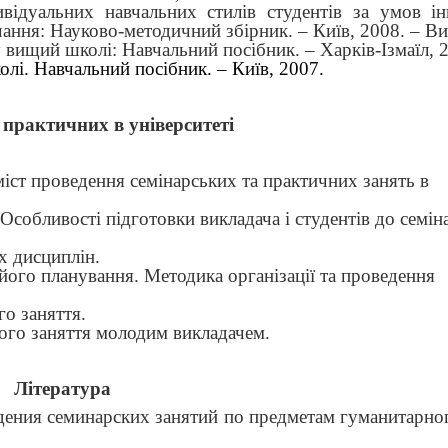
ивідуальних навчальних стилів студентів за умов ін
чання: Науково-методичний збірник. – Київ, 2008. – Ви
 вищий школі: Навчальний посібник. – Харків-Ізмаїл, 
лі. Навчальний посібник. – Київ, 2007.
 практичних в університеті
зміст проведення семінарських та практичних занять в
Особливості підготовки викладача і студентів до семін
х дисциплін.
 його планування. Методика організації та проведення
го заняття.
ного заняття молодим викладачем.
Література
дения семинарских занятий по предметам гуманитарног