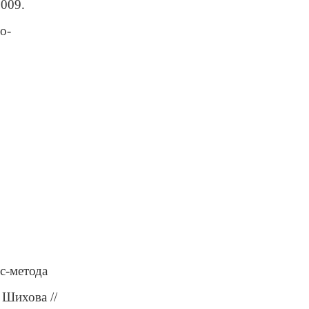
2009.
о-
с-метода
 Шихова //