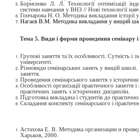
Борисенко Л. Л. Технології оптимізації інд
системи навчання у ВНЗ // Нові технології нав
Гончарова Н. О. Методика викладання історії у
Нагаєв В.М. Методика викладання у вищий шко
Тема 5.
Види і форми
проведення семінару і
Групові заняття та їх особливості. Сутність і 
університеті.
Різновиди семінарських занять у вищій школі. 
заняття.
Проведення семінарського заняття
з історични
Особливості організації практичного заняття і
практичних занять з історичних дисциплін.
Підготовка викладача і студентів до практично
Складання конспекту семінарського і практич
Астахова Е. В. Методика организации и прове
Харьков, 2000.