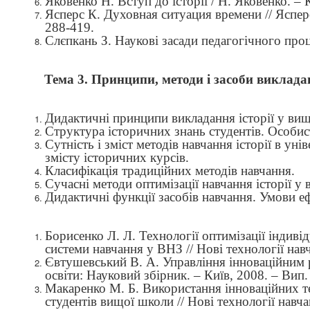
Яковенко Н. Вступ до історії / Н. Яковенко. –
Ясперс К. Духовная ситуация времени // Яспер
288-419.
Слєпкань З. Наукові засади педагогічного про
Тема 3. Принципи, методи і засоби виклада
Дидактичні принципи викладання історії у ви
Структура історичних знань студентів. Особист
Сутність і зміст методів навчання історії в уні
змісту
історичних курсів.
Класифікація традиційних методів навчання.
Сучасні методи оптимізації навчання історії у 
Дидактичні функції засобів навчання. Умови е
Борисенко Л. Л. Технології оптимізації індиві
системи навчання у ВНЗ // Нові технології нав
Євтушевський В. А. Управління інноваційним 
освіти: Науковий збірник. – Київ, 2008. – Вип.
Макаренко М. Б. Використання інноваційних те
студентів вищої школи // Нові технології навч