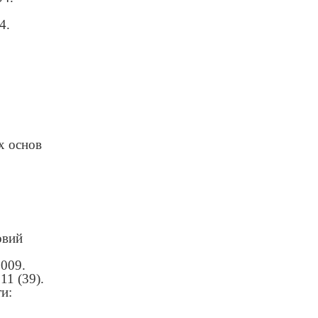
4.
х основ
овий
2009.
11 (39).
ти: