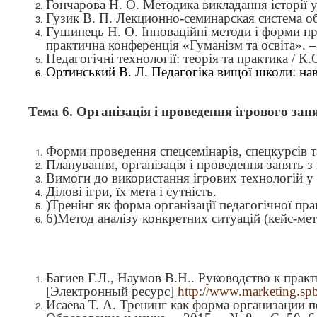
Гончарова Н. О. Методика викладання історії у
Гузик В. П. Лекционно-семинарская система об
Гушинець Н. О. Інноваційні методи і форми пр
практична конференція
«
Гуманізм та освіта
»
. 
Педагогічні технології: теорія та практика / К.
Ортинський В. Л. Педагогіка вищої школи: нав
Тема 6.
Організація і проведення ігрового зан
Форми проведення спецсемінарів, спецкурсів т
Планування, організація і проведення занять з
Вимоги до використання ігрових технологій у 
Ділові ігри, їх мета і сутність.
)
Тренінг як форма організації педагогічної пра
6)
Метод аналізу конкретних ситуацій (кейс-мет
Багиев Г.Л., Наумов В.Н.. Руководство к прак
[Электронный ресурс]
http://www.marketing.spb
Исаева Т. А. Тренинг как форма организации пе