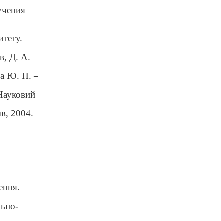
учения
х
тету. –
, Д. А.
а Ю. П. –
 Науковий
в, 2004.
ення.
льно-