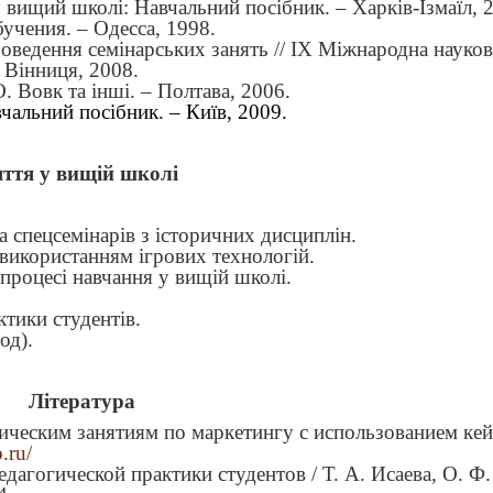
 вищий школі: Навчальний посібник. – Харків-Ізмаїл, 
учения. – Одесса, 1998.
оведення семінарських занять // ІХ Міжнародна науков
– Вінниця, 2008.
О. Вовк та інші. – Полтава, 2006.
чальний посібник. – Київ, 2009.
яття у вищій школі
а спецсемінарів з історичних дисциплін.
 використанням ігрових технологій.
процесі навчання у вищій школі.
ктики студентів.
од).
Література
тическим занятиям по маркетингу с использованием кей
.ru/
дагогической практики студентов / Т. А. Исаева, О. Ф.