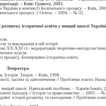
ернізації. – Київ: Грамота, 2003.
и України в контексті Болонського процесу. – Київ, 200
онського процесу // Освіта. – 2004. – № 32.
 і розвитку історичної освіти у вищий школі Україні
оли.
и та викладання в ній історії.
межі ХХ-ХХІ ст.: модернізація теоретико-методологічни
ричних курсів.
го процесу.
Безперервна історична освіта.
Література
 Історія. Теорія. – Київ, 1998.
логії, засоби та забезпечення // Проблеми освіти: Наук
у вищий школі. Навчальний посібник.
–
Харків-Ізмаїл, 
іанти підходів // Історія та правознавство. – 2005. – № 
Україні: історія розвитку та сьогодення // Проблеми осві