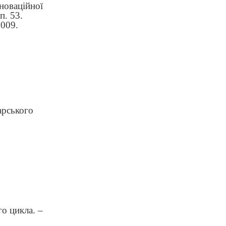
новаційної
п. 53.
2009.
арського
о цикла. –