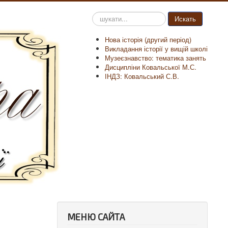
Пошук
Искать
на
сайті
Нова історія (другий період)
Викладання історії у вищій школі
Музеєзнавство: тематика занять
Дисципліни Ковальської М.С.
ІНДЗ: Ковальський С.В.
МЕНЮ САЙТА