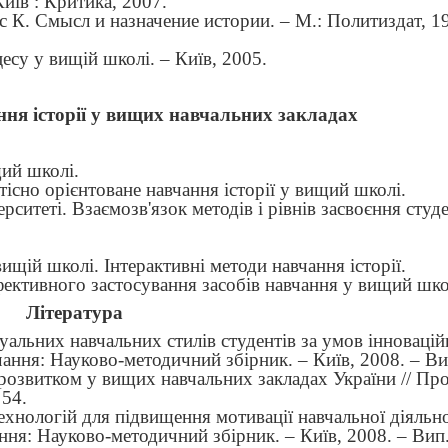
Київ
: Критика, 2007.
с К. Смысл и назначение истории. – М.: Политиздат, 19
цесу у вищій школі.
–
Київ, 2005.
ння історії у вищих навчальних закладах
щий школі.
існо орієнтоване навчання історії у вищий школі.
верситеті. Взаємозв'язок методів і рівнів засвоєння сту
вищій школі. Інтерактивні методи навчання історії.
фективного застосування засобів навчання у вищий шко
Література
дуальних навчальних стилів студентів за умов інновацій
чання: Науково-методичний збірник. – Київ, 2008. – Ви
розвитком у вищих навчальних закладах України // Пр
 54.
хнологій для підвищення мотивації навчальної діяльно
ання: Науково-методичний збірник. – Київ, 2008. – Вип.