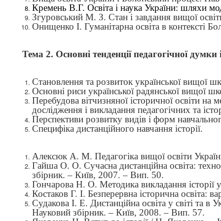
Кремень В.Г. Освіта і наука України: шляхи мод
Згуровський М. З. Стан і завдання вищої освіт
Онищенко І. Гуманітарна освіта в контексті Бол
Тема 2. Основні тенденції педагогічної думки
Становлення та розвиток української вищої шк
Основні риси української радянської вищої школ
Перебудова вітчизняної історичної освіти на 
дослідження і викладання педагогічних та істо
Перспективи
розвитку видів і форм навчально
Специфіка дистанційного навчання історії.
Алексюк А. М. Педагогіка вищої освіти України.
Гайша О. О. Сучасна дистанційна освіта: техно
збірник. – Київ, 2007. – Вип. 50.
Гончарова Н. О. Методика викладання історії 
Костаков Г. І. Безперервна історична освіта: вар
Судакова І. Е. Дистанційна освіта у світі та в 
Науковий збірник. – Київ, 2008. – Вип. 57.