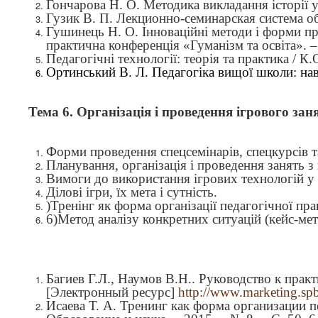
Гончарова Н. О. Методика викладання історії у
Гузик В. П. Лекционно-семинарская система об
Гушинець Н. О. Інноваційні методи і форми пр
практична конференція
«
Гуманізм та освіта
»
. 
Педагогічні технології: теорія та практика / К.
Ортинський В. Л. Педагогіка вищої школи: нав
Тема 6.
Організація і проведення ігрового зан
Форми проведення спецсемінарів, спецкурсів т
Планування, організація і проведення занять з
Вимоги до використання ігрових технологій у 
Ділові ігри, їх мета і сутність.
)
Тренінг як форма організації педагогічної пра
6)
Метод аналізу конкретних ситуацій (кейс-мет
Багиев Г.Л., Наумов В.Н.. Руководство к прак
[Электронный ресурс]
http://www.marketing.spb
Исаева Т. А. Тренинг как форма организации пе