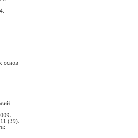
4.
х основ
овий
2009.
11 (39).
ти: