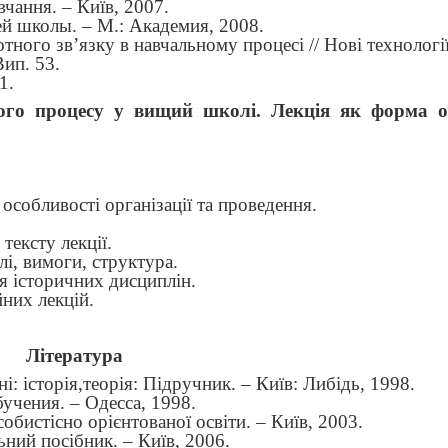
чання. – Київ, 2007.
й школы. – М.: Академия, 2008.
тного зв’язку в навчальному процесі // Нові технологі
Вип. 53.
1.
ого процесу у вищий школі. Лекція як форма ор
 особливості організації та проведення.
тексту лекції.
лі, вимоги, структура.
я історичних дисциплін.
йних лекцій.
Література
ні: історія,теорія: Підручник. –
Київ
: Либідь, 1998.
учения. – Одесса, 1998.
обистісно орієнтованої освіти. – Київ, 2003.
ний посібник. – Київ, 2006.