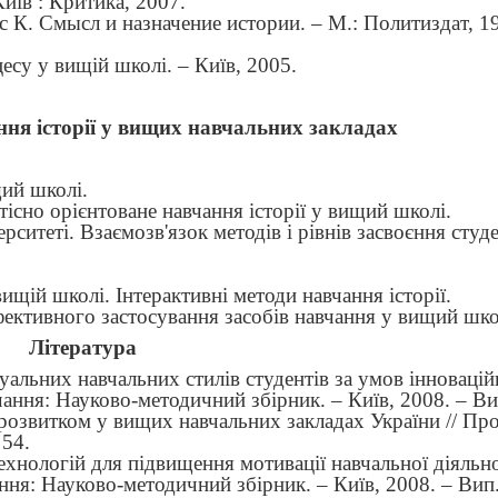
Київ
: Критика, 2007.
с К. Смысл и назначение истории. – М.: Политиздат, 19
цесу у вищій школі.
–
Київ, 2005.
ння історії у вищих навчальних закладах
щий школі.
існо орієнтоване навчання історії у вищий школі.
верситеті. Взаємозв'язок методів і рівнів засвоєння сту
вищій школі. Інтерактивні методи навчання історії.
фективного застосування засобів навчання у вищий шко
Література
дуальних навчальних стилів студентів за умов інновацій
чання: Науково-методичний збірник. – Київ, 2008. – Ви
розвитком у вищих навчальних закладах України // Пр
 54.
хнологій для підвищення мотивації навчальної діяльно
ання: Науково-методичний збірник. – Київ, 2008. – Вип.