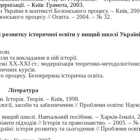
ернізації. – Київ: Грамота, 2003.
и України в контексті Болонського процесу. – Київ, 200
онського процесу // Освіта. – 2004. – № 32.
 і розвитку історичної освіти у вищий школі Україні
оли.
и та викладання в ній історії.
межі ХХ-ХХІ ст.: модернізація теоретико-методологічни
ричних курсів.
го процесу.
Безперервна історична освіта.
Література
 Історія. Теорія. – Київ, 1998.
логії, засоби та забезпечення // Проблеми освіти: Наук
у вищий школі. Навчальний посібник.
–
Харків-Ізмаїл, 
іанти підходів // Історія та правознавство. – 2005. – № 
Україні: історія розвитку та сьогодення // Проблеми осві