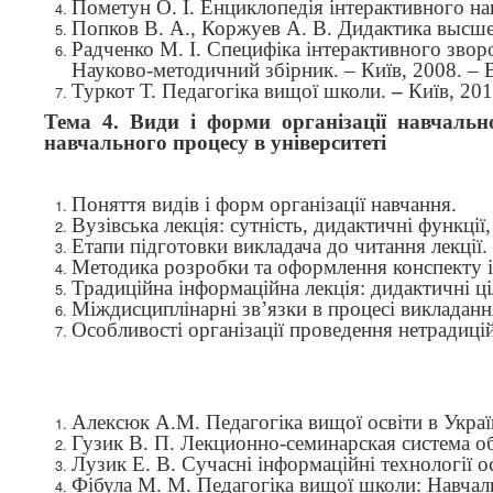
Пометун О. І. Енциклопедія інтерактивного нав
Попков В. А., Коржуев А. В. Дидактика высше
Радченко М. І. Специфіка інтерактивного зворо
Науково-методичний збірник. – Київ, 2008. – 
Туркот Т. Педагогіка вищої школи.
–
Київ
, 201
Тема 4. Види і форми організації навчальн
навчального процесу в університеті
Поняття видів і форм організації навчання.
Вузівська лекція: сутність, дидактичні функції,
Етапи підготовки викладача до читання лекції.
Методика розробки та оформлення конспекту і 
Традиційна інформаційна лекція: дидактичні ці
Міждисциплінарні зв’язки в процесі викладанн
Особливості організації проведення нетрадиці
Алексюк
А
.
М
.
Педагогіка
вищої
освіти в Украї
Гузик В. П. Лекционно-семинарская система об
Лузик Е. В. Сучасні інформаційні технології ос
Фібула М. М. Педагогіка вищої школи: Навчаль