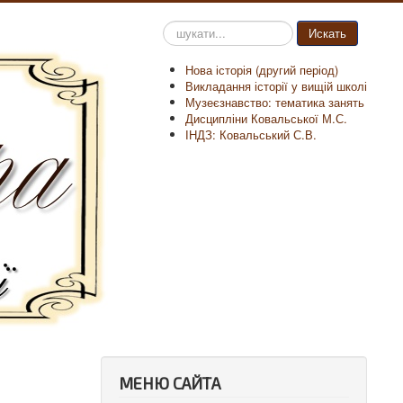
Пошук
Искать
на
сайті
Нова історія (другий період)
Викладання історії у вищій школі
Музеєзнавство: тематика занять
Дисципліни Ковальської М.С.
ІНДЗ: Ковальський С.В.
МЕНЮ САЙТА