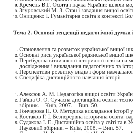
Кремень В.Г. Освіта і наука України: шляхи мод
Згуровський М. З. Стан і завдання вищої освіт
Онищенко І. Гуманітарна освіта в контексті Бол
Тема 2. Основні тенденції педагогічної думки
Становлення та розвиток української вищої шк
Основні риси української радянської вищої школ
Перебудова вітчизняної історичної освіти на 
дослідження і викладання педагогічних та істо
Перспективи
розвитку видів і форм навчально
Специфіка дистанційного навчання історії.
Алексюк А. М. Педагогіка вищої освіти України.
Гайша О. О. Сучасна дистанційна освіта: техно
збірник. – Київ, 2007. – Вип. 50.
Гончарова Н. О. Методика викладання історії 
Костаков Г. І. Безперервна історична освіта: вар
Судакова І. Е. Дистанційна освіта у світі та в 
Науковий збірник. – Київ, 2008. – Вип. 57.