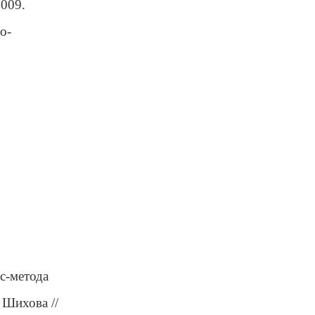
2009.
о-
с-метода
 Шихова //