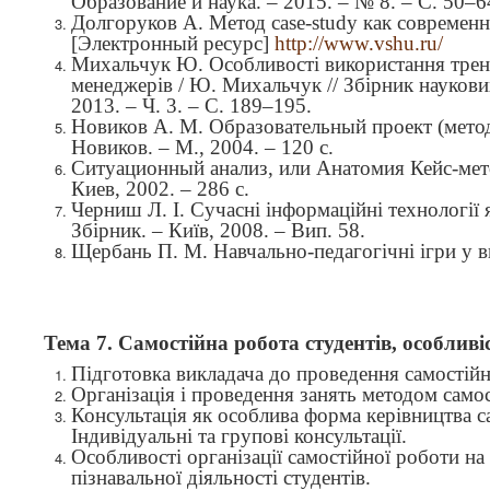
Образование и наука.
–
2015.
–
№ 8.
–
С. 50–6
Долгоруков А. Метод case-study как совреме
[Электронный ресурс]
http://www.vshu.ru/
Михальчук Ю. Особливості використання трені
менеджерів / Ю. Михальчук // Збірник наукови
2013. – Ч. 3. – С. 189–195.
Новиков А. М. Образовательный проект (метод
Новиков. – М., 2004. – 120 с.
Ситуационный анализ, или Анатомия Кейс-мето
Киев, 2002. – 286 с.
Черниш Л. І. Сучасні інформаційні технології 
Збірник. – Київ, 2008. – Вип. 5
8.
Щербань П. М. Навчально-педагогічні ігри у в
Тема 7.
Самостійна робота студентів, особливіс
Підготовка викладача до проведення самостійн
Організація і проведення занять методом само
Консультація як особлива форма керівництва 
Індивідуальні та групові консультації.
Особливості організації самостійної роботи на
пізнавальної діяльності студентів.