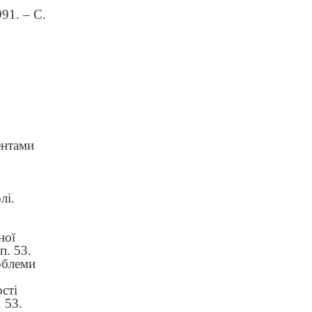
91. – С.
дентами
лі.
ної
п. 53.
облеми
сті
 53.