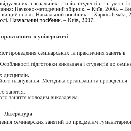
ивідуальних навчальних стилів студентів за умов ін
чання: Науково-методичний збірник. – Київ, 2008. – Ви
 вищий школі: Навчальний посібник. – Харків-Ізмаїл, 
лі. Навчальний посібник. – Київ, 2007.
 практичних в університеті
зміст проведення семінарських та практичних занять в
Особливості підготовки викладача і студентів до семін
х дисциплін.
 його планування. Методика організації та проведення
го заняття.
ного заняття молодим викладачем.
Література
дения семинарских занятий по предметам гуманитарног