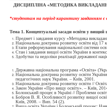
ДИСЦИПЛІНА
«
МЕТОДИКА ВИКЛАДАННЯ
*студентам на період карантину завданням є о
Тема 1.
Концептуальні засади освіти у вищий 
Предмет і завдання курсу
«
Методика викладанн
Національна доктрина розвитку освіти від 17 к
Етапи реформування національної системи осві
Стан і завдання вищої освіти України в контек
Здобутки та недоліки реалізації державної на
Державна національна програма «Освіта» (Украї
Національна доктрина розвитку освіти України 
педагогічних наук України. – Київ, 2001.
Національна доктрина розвитку освіти // Освіта
Закон України «Про вищу освіту». – Київ, 201
Болонський процес в Україні // Проблеми освіти
Бобров В. Я. Особливості розвитку вищої освіт
Київ, 2008. – Вип. 54 (2).
Вища освіта України і Болонський процес: Навч