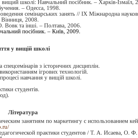
 вищий школі: Навчальний посібник. – Харків-Ізмаїл, 
учения. – Одесса, 1998.
оведення семінарських занять // ІХ Міжнародна науков
– Вінниця, 2008.
О. Вовк та інші. – Полтава, 2006.
чальний посібник. – Київ, 2009.
яття у вищій школі
а спецсемінарів з історичних дисциплін.
 використанням ігрових технологій.
процесі навчання у вищій школі.
ктики студентів.
од).
Література
тическим занятиям по маркетингу с использованием кей
.ru/
дагогической практики студентов / Т. А. Исаева, О. Ф.