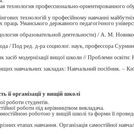
4.
нная технология профессионально-ориентированного об
нгових технологій у професійному навчанні майбутні
х праць Уманського державного педагогічного універси
ология образовательной деятельности) / А. М. Новиков
да / Под ред. д-ра социолог. наук, профессора Сурмин
як засіб модернізації вищої школи // Проблеми освіти:
ищих навчальних закладах: Навчальний посібник. – Киї
ть її організації у вищій школі
ої роботи студентів.
стійної роботи під керівництвом викладача.
самостійною роботою у вищій школі та форми її провед
 різних етапах навчання. Організація самостійної навча