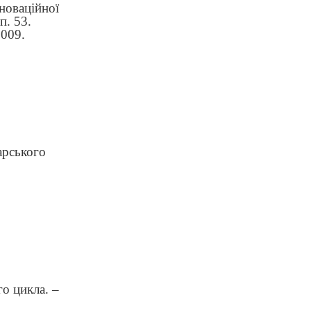
новаційної
п. 53.
2009.
арського
о цикла. –