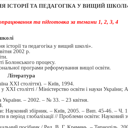
 ІСТОРІЇ ТА ПЕДАГОГІКА У ВИЩИЙ ШКОЛІ
працювання та підготовка за темами 1, 2, 3, 4
школі
я історії та педагогіка у вищий школі
»
.
вітня 2002 р.
ти.
сті Болонського процесу.
ціональної програми реформування вищої освіти.
Література
на ХХІ століття). – Київ, 1994.
у ХХІ столітті / Міністерство освіти і науки України; 
 України. – 2002. – № 33. – 23 квітня.
4.
: Науковий збірник. – Київ, 2005. – Вип. 45-46. – Ч. 1
и в період глобалізації // Проблеми освіти: Науковий з
альний посібник / Ред. В. Г. Кремень. – Тернопіль, 20