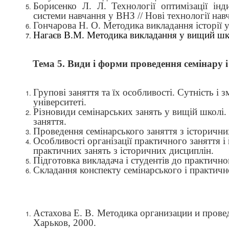
Борисенко Л. Л. Технології оптимізації інд
системи навчання у ВНЗ // Нові технології нав
Гончарова Н. О. Методика викладання історії у
Нагаєв В.М. Методика викладання у вищий шко
Тема 5.
Види і форми
проведення семінару і
Групові заняття та їх особливості. Сутність і 
університеті.
Різновиди семінарських занять у вищій школі. 
заняття.
Проведення семінарського заняття
з історични
Особливості організації практичного заняття і
практичних занять з історичних дисциплін.
Підготовка викладача і студентів до практично
Складання конспекту семінарського і практич
Астахова Е. В. Методика организации и прове
Харьков, 2000.