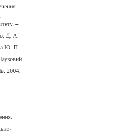
учения
х
тету. –
, Д. А.
а Ю. П. –
 Науковий
в, 2004.
ення.
льно-