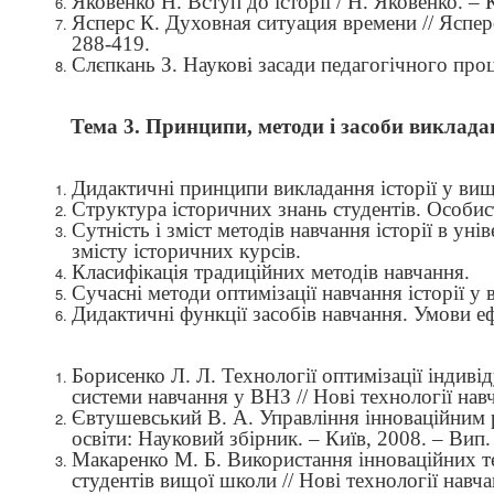
Яковенко Н. Вступ до історії / Н. Яковенко. –
Ясперс К. Духовная ситуация времени // Яспер
288-419.
Слєпкань З. Наукові засади педагогічного про
Тема 3. Принципи, методи і засоби виклада
Дидактичні принципи викладання історії у ви
Структура історичних знань студентів. Особист
Сутність і зміст методів навчання історії в уні
змісту
історичних курсів.
Класифікація традиційних методів навчання.
Сучасні методи оптимізації навчання історії у 
Дидактичні функції засобів навчання. Умови е
Борисенко Л. Л. Технології оптимізації індиві
системи навчання у ВНЗ // Нові технології нав
Євтушевський В. А. Управління інноваційним 
освіти: Науковий збірник. – Київ, 2008. – Вип.
Макаренко М. Б. Використання інноваційних те
студентів вищої школи // Нові технології навч