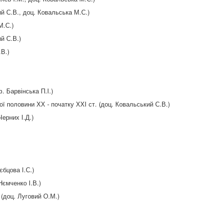
й С.В., доц. Ковальська М.С.)
М.С.)
ий С.В.)
.В.)
. Барвінська П.І.)
ї половини ХХ - початку ХХІ ст. (д
оц.
Ковальський С.В.)
Черних І.Д.)
єбцова І.С.)
Нємченко І.В.)
 (доц. Луговий О.М.)