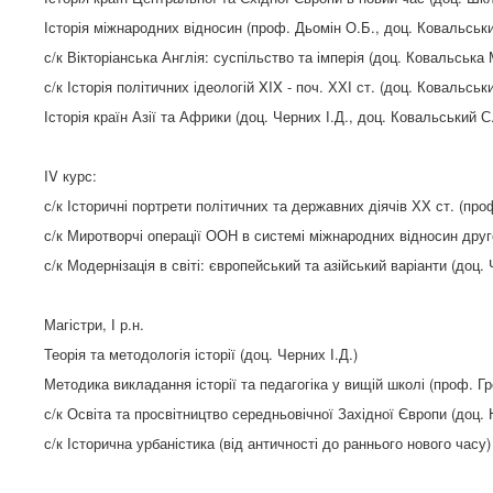
Історія міжнародних відносин (проф. Дьомін О.Б., доц. Ковальськи
с/к Вікторіанська Англія: суспільство та імперія (доц. Ковальська 
с/к Історія політичних ідеологій XIX - поч. ХХІ ст. (доц. Ковальськ
Історія країн Азії та Африки (доц. Черних І.Д., доц. Ковальський С
IV
курс:
с/к Історичні портрети політичних та державних діячів ХХ ст. (проф
с/к Миротворчі операції ООН в системі міжнародних відносин друго
с/к Модернізація в світі: європейський та азійський варіанти (доц. 
Магістри, І р.н.
Теорія та методологія історії (доц. Черних І.Д.)
Методика викладання історії та педагогіка у вищій школі (проф. Гр
с/к Освіта та просвітництво середньовічної Західної Європи (доц. 
с/к Історична урбаністика (від античності до раннього нового часу)