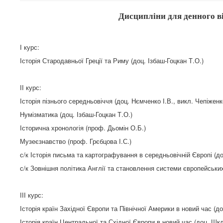
Дисципліни для денного від
І курс:
Історія Стародавньої Греції та Риму (доц. Ізбаш-Гоцкан Т.О.)
ІІ курс:
Історія пізнього середньовіччя (доц. Нємченко І.В., викл. Чепіженк
Нумізматика (доц. Ізбаш-Гоцкан Т.О.)
Історична хронологія (проф. Дьомін О.Б.)
Музеєзнавство (проф. Грєбцова І.С.)
с/к Історія письма та картографування в середньовічній Європі (д
с/к Зовнішня політика Англії та становлення системи європейських
ІІІ курс:
Історія країн Західної Європи та Північної Америки в новий час (д
Історія країн Центральної та Східної Європи в новий час (доц. Шк