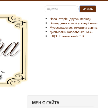
Пошук
Искать
на
сайті
Нова історія (другий період)
Викладання історії у вищій школі
Музеєзнавство: тематика занять
Дисципліни Ковальської М.С.
ІНДЗ: Ковальський С.В.
МЕНЮ САЙТА