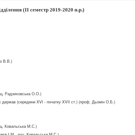
ділення (ІІ семестр 2019-2020 н.р.)
о В.В.)
оц. Радзиховська О.О.)
 держав (середини XVI - початку XVII ст.) (проф. Дьомін О.Б.)
оц. Ковальська М.С.)
ляєв І.М., доц. Ковальська М.С.)