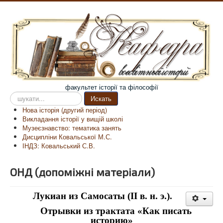
факультет історії та філософії
Пошук
Искать
на
Нова історія (другий період)
сайті
Викладання історії у вищій школі
Музеєзнавство: тематика занять
Дисципліни Ковальської М.С.
ІНДЗ: Ковальський С.В.
ОНД (допоміжні матеріали)
Лукиан из Самосаты (
II
в. н. э.).
Отрывки из трактата «Как писать
историю»