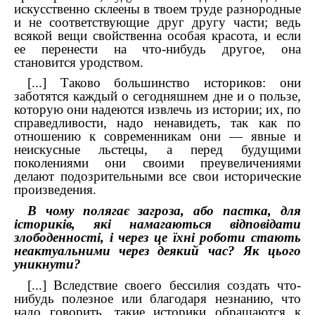
искусственно склеены в твоем труде разнородные
и не соответствующие друг другу части; ведь
всякой вещи свойственна особая красота, и если
ее перенести на что-нибудь другое, она
становится уродством.
[...]
Таково большинство историков: они
заботятся каждый о сегодняшнем дне и о пользе,
которую они надеются извлечь из истории; их, по
справедливости, надо ненавидеть, так как по
отношению к современникам они — явные и
неискусные льстецы, а перед будущими
поколениями они своими преувеличениями
делают подозрительными все свои исторические
произведения.
В чому полягає загроза, або пастка, для
істориків, які намагаються відповідати
злободенності, і через це їхні роботи стають
неактуальними через деякий час? Як цього
уникнути?
[...]
Вследствие своего бессилия создать что-
нибудь полезное или благодаря незнанию, что
надо говорить, такие историки обращаются к