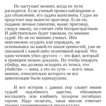
Но наступает момент, когда их пути
расходятся. Если ученый провел наблюдение и
дал объяснение, его задача выполнена. Судье же
предстоит еще вынести приговор. Если он,
подавив личные симпатии, вынес приговор,
следуя закону, он считает себя беспристрастным.
И действительно будет таковым, по мнению
судей. Но не по мнению ученых. Ибо
невозможно осудить или оправдать, не
основываясь на какой-то шкале ценностей, уже не
связанной с какой-либо позитивной наукой. Что
один человек убил другого — это факт, который
в принципе можно доказать. Но чтобы покарать
убийцу, мы должны исходить из тезиса, что
убийство — вина, а это по сути — всего лишь
мнение, относительно которого не все
цивилизации были единодушны.
И вот историк с давних пор слывет неким
судьей подземного царства, обязанным
восхвалять или клеймить позором погибших
героев. Надо полагать, такая миссия отвечает
прочно укоренившемуся предрассудку.