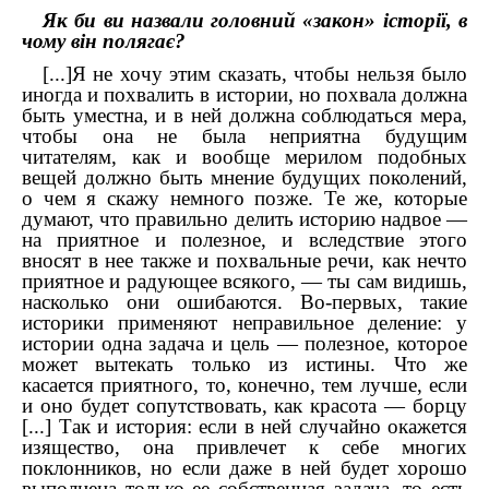
Як би ви назвали головний «закон» історії, в
чому він полягає?
[...]Я не хочу этим сказать, чтобы нельзя было
иногда и похвалить в истории, но похвала должна
быть уместна, и в ней должна соблюдаться мера,
чтобы она не была неприятна будущим
читателям, как и вообще мерилом подобных
вещей должно быть мнение будущих поколений,
о чем я скажу немного позже. Те же, которые
думают, что правильно делить историю надвое —
на приятное и полезное, и вследствие этого
вносят в нее также и похвальные речи, как нечто
приятное и радующее всякого, — ты сам видишь,
насколько они ошибаются. Во-первых, такие
историки применяют неправильное деление: у
истории одна задача и цель — полезное, которое
может вытекать только из истины. Что же
касается приятного, то, конечно, тем лучше, если
и оно будет сопутствовать, как красота — борцу
[...] Так и история: если в ней случайно окажется
изящество, она привлечет к себе многих
поклонников, но если даже в ней будет хорошо
выполнена только ее собственная задача, то есть