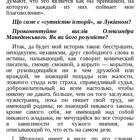
думают, что это является как бы приманкой, на
которую каждый из них поймает мое
благоволение».
Що саме є «сутністю історії», за Лукіаном?
Прокоментуйте вислів Олександра
Македонського. Як ви його розумієте?
Итак, да будет мой историк таков: бесстрашен,
неподкупен, независим, друг свободного слова и
истины, называющий, как говорит комический
писатель, смокву смоквой, а корыто — корытом,
не руководящийся ни в чем дружбой или
враждой, не знающий пощады или жалости,
ложного стыда или страха, справедливый судья,
доброжелательный ко всем настолько, чтобы
никому не давать больше, чем он того заслужил,
чужестранец, пока он пишет свой труд, не
имеющий родины, не знающий никакого закона,
кроме самого себя, не имеющий над собой
никакого владыки, не мечущийся во все стороны
в зависимости от чужого мнения, но
описывающий то, что есть на самом деле.
[...]Фукидид имеет в виду, по его словам,