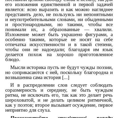
его изложения единственной и первой задачей
является: ясно выразить и как можно нагляднее
представить дело, не пользуясь ни непонятными
и неупотребительными словами, ни обыденными
и простонародными, но такими, чтобы все
понимали их, а образованные — хвалили.
Изложение может быть украшено фигурами, а
особенно такими, которые не носят на себе
отпечатка искусственности и в такой степени,
чтобы они не надоедали; благодаря им язык
делается похож на хорошо приготовленное
блюдо.
Мысли историка пусть не будут чужды поэзии,
но соприкасаются с ней, поскольку благородна и
возвышенна сама история
[...]
И в распределении слов следует соблюдать
соразмерность и середину, не быть чуждым
ритма, не исключать его, так как это делает речь
шероховатой, и не делать целиком ритмичной,
как у поэтов; второе вызывает осуждение, первое
неприятно для слуха.
Прокоментуйте стилістичні поради