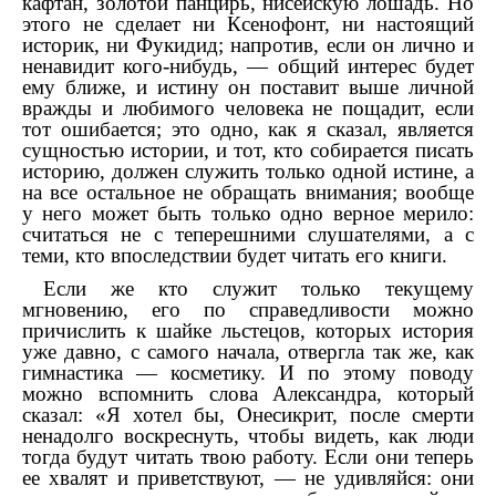
кафтан, золотой панцирь, нисейскую лошадь. Но
этого не сделает ни Ксенофонт, ни настоящий
историк, ни Фукидид; напротив, если он лично и
ненавидит кого-нибудь, — общий интерес будет
ему ближе, и истину он поставит выше личной
вражды и любимого человека не пощадит, если
тот ошибается; это одно, как я сказал, является
сущностью истории, и тот, кто собирается писать
историю, должен служить только одной истине, а
на все остальное не обращать внимания; вообще
у него может быть только одно верное мерило:
считаться не с теперешними слушателями, а с
теми, кто впоследствии будет читать его книги.
Если же кто служит только текущему
мгновению, его по справедливости можно
причислить к шайке льстецов, которых история
уже давно, с самого начала, отвергла так же, как
гимнастика — косметику. И по этому поводу
можно вспомнить слова Александра, который
сказал: «Я хотел бы, Онесикрит, после смерти
ненадолго воскреснуть, чтобы видеть, как люди
тогда будут читать твою работу. Если они теперь
ее хвалят и приветствуют, — не удивляйся: они