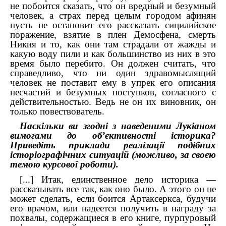
не побоится сказать, что он вредный и безумный
человек, а страх перед целым городом афинян
пусть не остановит его рассказать сицилийское
поражение, взятие в плен Демосфена, смерть
Никия и то, как они там страдали от жажды и
какую воду пили и как большинство из них в это
время было перебито. Он должен считать, что
справедливо, что ни один здравомыслящий
человек не поставит ему в упрек его описания
несчастий и безумных поступков, согласного с
действительностью. Ведь не он их виновник, он
только повествователь.
Наскільки ви згодні з наведеними Лукіаном
вимогами до об’єктивності історика?
Приведіть приклади реалізації подібних
історіографічних ситуацій (можливо, за своєю
темою курсової роботи).
[...]
Итак, единственное дело историка —
рассказывать все так, как оно было. А этого он не
может сделать, если боится Артаксеркса, будучи
его врачом, или надеется получить в награду за
похвалы, содержащиеся в его книге, пурпуровый