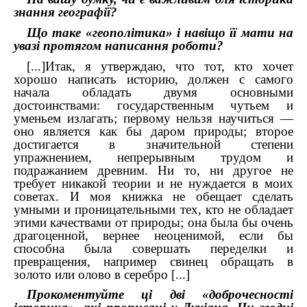
знання географії?
Що таке «геополітика» і навіщо її мати на
увазі протягом написання роботи?
[...]Итак, я утверждаю, что тот, кто хочет
хорошо написать историю, должен с самого
начала обладать двумя основными
достоинствами: государственным чутьем и
уменьем излагать; первому нельзя научиться —
оно является как бы даром природы; второе
достигается в значительной степени
упражнением, непрерывным трудом и
подражанием древним. Ни то, ни другое не
требует никакой теории и не нуждается в моих
советах. И моя книжка не обещает сделать
умными и проницательными тех, кто не обладает
этими качествами от природы; она была бы очень
драгоценной, вернее неоценимой, если бы
способна была совершать переделки и
превращения, например свинец обращать в
золото или олово в серебро [...]
Прокоментуйте ці дві «доброчесності