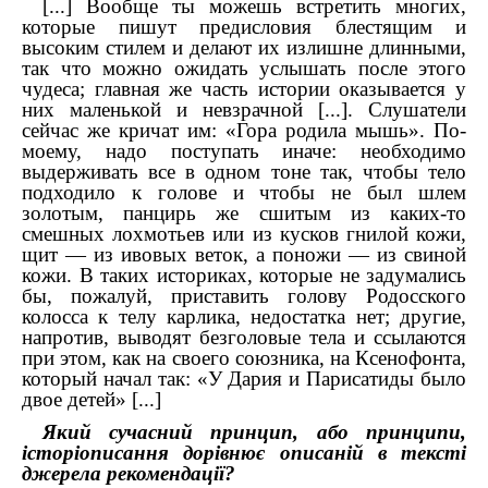
[...]
Вообще ты можешь встретить многих,
которые пишут предисловия блестящим и
высоким стилем и делают их излишне длинными,
так что можно ожидать услышать после этого
чудеса; главная же часть истории оказывается у
них маленькой и невзрачной
[...]. Слушатели
сейчас же кричат им: «Гора родила мышь». По-
моему, надо поступать иначе: необходимо
выдерживать все в одном тоне так, чтобы тело
подходило к голове и чтобы не был шлем
золотым, панцирь же сшитым из каких-то
смешных лохмотьев или из кусков гнилой кожи,
щит — из ивовых веток, а поножи — из свиной
кожи. В таких историках, которые не задумались
бы, пожалуй, приставить голову Родосского
колосса к телу карлика, недостатка нет; другие,
напротив, выводят безголовые тела и ссылаются
при этом, как на своего союзника, на Ксенофонта,
который начал так: «У Дария и Парисатиды было
двое детей» [...]
Який сучасний принцип, або принципи,
історіописання дорівнює описаній в тексті
джерела рекомендації?