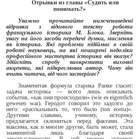
Отрывки из главы «Судить или
понимать?»
Уважно прочитайте нижченаведені
відривки з відомого тексту роботи
французького історика М. Блока. Зверніть
увагу на його засоби передачі думки, мислення
як історика. Які проблеми підіймає в своїй
роботі науковець, на які поширені недоліки
професійного мистецтва історика він вказує?
Здійсніть спробу виокремити виховні
акценти, які підкреслював автор. Чому він
вчить читача, від чого застерігає?
Знаменитая формула старика Ранке гласит:
задача историка — всего лишь описывать
события, «как они происходили» (wie es eigentlich
gewesen war). Геродот говорил это задолго до
него: «рассказывать то, что было (ton eonta)».
Другими славами, ученому, историку
предлагается склониться перед фактами. Эта
максима, как и многие другие, быть может, стала
знаменитой лишь благодаря своей
двусмысленности. В ней можно скромно