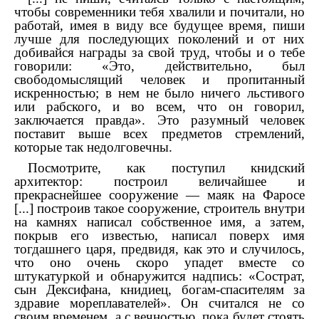
чтобы современники тебя хвалили и почитали, но
работай, имея в виду все будущее время, пиши
лучше для последующих поколений и от них
добивайся награды за свой труд, чтобы и о тебе
говорили: «Это, действительно, был
свободомыслящий человек и пропитанный
искренностью; в нем не было ничего льстивого
или рабского, и во всем, что он говорил,
заключается правда». Это разумный человек
поставит выше всех предметов стремлений,
которые так недолговечны.
Посмотрите, как поступил книдский
архитектор: построил величайшее и
прекраснейшее сооружение — маяк на Фаросе
[...] построив такое сооружение, строитель внутри
на камнях написал собственное имя, а затем,
покрыв его известью, написал поверх имя
тогдашнего царя, предвидя, как это и случилось,
что оно очень скоро упадет вместе со
штукатуркой и обнаружится надпись: «Сострат,
сын Дексифана, книдиец, богам-спасителям за
здравие мореплавателей». Он считался не со
своим временем, а с вечностью, пока будет стоять