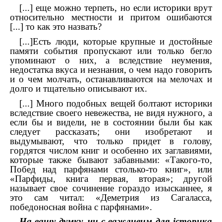
[...] еще можно терпеть, но если историки врут
относительно местности и притом ошибаются
[...] то как это назвать?
[...]Есть люди, которые крупные и достойные
памяти события пропускают или только бегло
упоминают о них, а вследствие неумения,
недостатка вкуса и незнания, о чем надо говорить
и о чем молчать, останавливаются на мелочах и
долго и тщательно описывают их
.
[...] Много подобных вещей болтают историки
вследствие своего невежества, не видя нужного, а
если бы и видели, не в состоянии были бы как
следует рассказать; они изобретают и
выдумывают, что только придет в голову,
гордятся числом книг и особенно их заглавиями,
которые также бывают забавными: «Такого-то,
Побед над парфянами столько-то книг», или
«Парфиды, книга первая, вторая»; другой
называет свое сочинение гораздо изысканнее, я
это сам читал: «Деметрия из Сагаласса,
победоносная война с парфянами».
На вашу думку, чи є важливим для історика