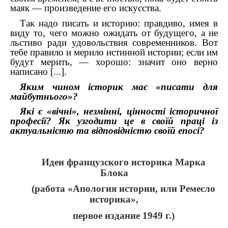
маяк — произведение его искусства.
Так надо писать и историю: правдиво, имея в
виду то, чего можно ожидать от будущего, а не
льстиво ради удовольствия современников. Вот
тебе правило и мерило истинной истории; если им
будут мерить, — хорошо: значит оно верно
написано [...].
Яким чином історик має «писати для
майбутнього»?
Які є «вічні», незмінні, цінності історичної
професії? Як узгодити це в своїй праці із
актуальністю та відповідністю своїй епосі?
Идеи французского историка Марка
Блока
(работа «Апология истории, или Ремесло
историка»,
первое издание 1949 г.)