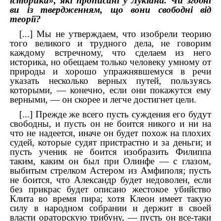
історика», які прописані у Лукіана. Чи згодні
ви із твердженням, що вони свободні від
теорії?
[...] Мы не утверждаем, что изобрели теорию
того великого и трудного дела, не говорим
каждому встречному, что сделаем из него
историка, но обещаем только человеку умному от
природы и хорошо упражнявшемуся в речи
указать несколько верных путей, пользуясь
которыми, — конечно, если они покажутся ему
верными, — он скорее и легче достигнет цели.
[...]
Прежде же всего пусть суждения его будут
свободны, и пусть он не боится никого и ни на
что не надеется, иначе он будет похож на плохих
судей, которые судят пристрастно и за деньги; и
пусть ученик не боится изобразить Филиппа
таким, каким он был при Олинфе — с глазом,
выбитым стрелком Астером из Амфиполя; пусть
не боится, что Александр будет недоволен, если
без прикрас будет описано жестокое убийство
Клита во время пира; хотя Клеон имеет такую
силу в народном собрании и держит в своей
власти ораторскую трибуну, — пусть он все-таки