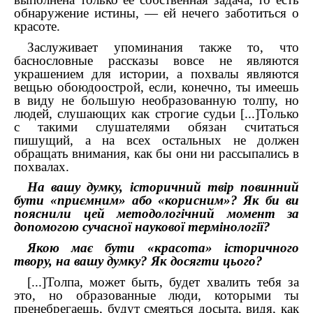
обнаружение истины, — ей нечего заботиться о
красоте.
Заслуживает упоминания также то, что
баснословные рассказы вовсе не являются
украшением для истории, а похвалы являются
вещью обоюдоострой, если, конечно, ты имеешь
в виду не большую необразованную толпу, но
людей, слушающих как строгие судьи [...]Только
с такими слушателями обязан считаться
пишущий, а на всех остальных не должен
обращать внимания, как бы они ни рассыпались в
похвалах.
На вашу думку, історичний твір повинний
бути «приємним» або «корисним»? Як би ви
пояснили цей методологічний момент за
допомогою сучасної наукової термінології?
Якою має бути «красота» історичного
твору, на вашу думку? Як досягти цього?
[...]Толпа, может быть, будет хвалить тебя за
это, но образованные люди, которыми ты
пренебрегаешь, будут смеяться досыта, видя, как