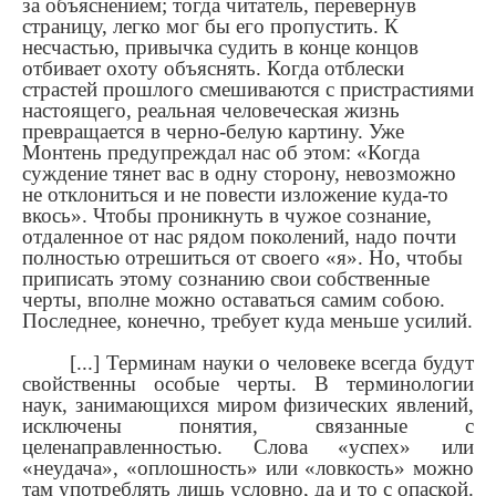
за объяснением; тогда читатель, перевернув
страницу, легко мог бы его пропустить. К
несчастью, привычка судить в конце концов
отбивает охоту объяснять. Когда отблески
страстей прошлого смешиваются с пристрастиями
настоящего, реальная человеческая жизнь
превращается в черно-белую картину. Уже
Монтень предупреждал нас об этом: «Когда
суждение тянет вас в одну сторону, невозможно
не отклониться и не повести изложение куда-то
вкось». Чтобы проникнуть в чужое сознание,
отдаленное от нас рядом поколений, надо почти
полностью отрешиться от своего «я». Но, чтобы
приписать этому сознанию свои собственные
черты, вполне можно оставаться самим собою.
Последнее, конечно, требует куда меньше усилий.
[...] Терминам науки о человеке всегда будут
свойственны особые черты. В терминологии
наук, занимающихся миром физических явлений,
исключены понятия, связанные с
целенаправленностью. Слова «успех» или
«неудача», «оплошность» или «ловкость» можно
там употреблять лишь условно, да и то с опаской.