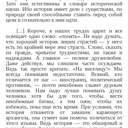
Зато они естественны в словаре исторической
науки. Ибо история имеет дело с существами, по
природе своей способными ставить перед собой
цели и сознательно к ним идти.
[...] Короче, в наших трудах царит и все
освещает одно слово: «понять». Не надо думать,
что хороший историк лишен страстей — у него
есть по крайней мере
эта
страсть. Слово, сказать
по правде, чреватое трудностями, но также и
надеждами. А главное — полное дружелюбия.
Даже действуя, мы слишком часто осуждаем.
Ведь так просто кричать: «На виселицу!» Мы
всегда понимаем недостаточно. Всякий, кто
отличается от нас — иностранец, политический
противник, — почти неизбежно слывет дурным
человеком. Нам надо лучше понимать душу
человека хотя бы для того, чтобы. вести
неизбежные битвы, а тем паче, чтобы их
избежать, пока еще есть время. При условии, что
история откажется от замашек карающего
архангела, она сумеет нам помочь излечиться от
этого изъяна. Ведь история — это обширный и