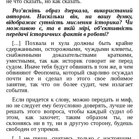
не что сказать, но как сказать.
Роз’ясніть образ дзеркала, використаний
автором. Наскільки він, на вашу думку,
відображає сутність мислення історика? Чи
можливою є, та в якій мірі, об’єктивність
передачі історичних фактів в роботі?
[...] Похвала и хула должны быть крайне
сдержанными, осторожными, чуждыми клеветы,
снабженными доказательствами краткими,
уместными, так как историк говорит не перед
судом. Иначе тебя будут обвинять в том же, в чем
обвиняют Феопомпа, который сварливо осуждал
почти все и сделал из этого свое любимое
занятие, так что он более судит, чем излагает
события.
Если придется к слову, можно передать и миф,
но не следует ему безусловно доверять, лучше не
решать этого вопроса, чтобы каждый судил об
этом, как захочет; таким образом ты, не
склоняясь ни в ту, ни в другую сторону, будешь
свободен от упреков.
[...] не пиши, считаясь только с настоящим,