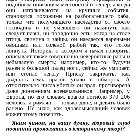
подобным описаниям местностей и пещер, а когда
они наталкиваются на крупные события,
становятся похожими на разбогатевшего раба,
только что получившего наследство от своего
господина и не умеющего ни накинуть как
следует плащ, ни порядочно есть: когда на столе
птица, свинина и зайцы, он наедается вареными
овощами или соленой рыбой так, что готов
лопнуть. Историк, о котором я начал говорить,
описывает также совершенно невероятные раны и
небывалую смерть; например, кто-то, будучи
ранен в большой палец ноги, сейчас же умирает,
или стоило легату Приску закричать, как
двадцать семь врагов упали в обморок. А
относительно числа убитых он врал, противореча
даже донесениям военачальников. Например, у
Европа, по его словам, врагов погибло 370 206
человек, а римлян — только двое, и девять было
ранено. Не знаю, как здравомыслящий человек
может этому поверить.
Яким чином, на вашу думку, здоровий глузд
повинний проявлятись в історичному творі?