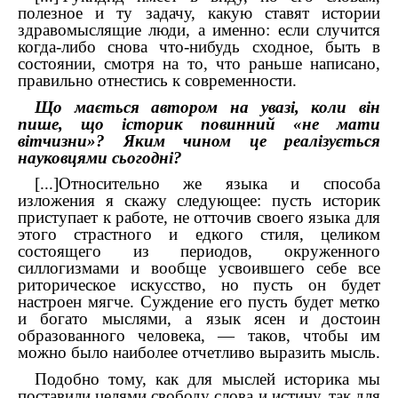
полезное и ту задачу, какую ставят истории
здравомыслящие люди, а именно: если случится
когда-либо снова что-нибудь сходное, быть в
состоянии, смотря на то, что раньше написано,
правильно отнестись к современности.
Що мається автором на увазі, коли він
пише, що історик повинний «не мати
вітчизни»? Яким чином це реалізується
науковцями сьогодні?
[...]Относительно же языка и способа
изложения я скажу следующее: пусть историк
приступает к работе, не отточив своего языка для
этого страстного и едкого стиля, целиком
состоящего из периодов, окруженного
силлогизмами и вообще усвоившего себе все
риторическое искусство, но пусть он будет
настроен мягче. Суждение его пусть будет метко
и богато мыслями, а язык ясен и достоин
образованного человека, — таков, чтобы им
можно было наиболее отчетливо выразить мысль.
Подобно тому, как для мыслей историка мы
поставили целями свободу слова и истину, так для