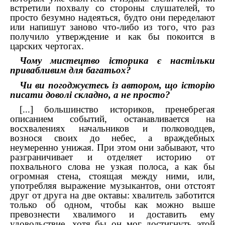
встретили похвалу со стороны слушателей, то
просто безумно надеяться, будто они переделают
или напишут заново что-либо из того, что раз
получило утверждение и как бы покоится в
царских чертогах.
Чому мистецтво історика є настільки
привабливим для багатьох?
Чи ви погоджуєтесь із автором, що історію
писати доволі складно, а не просто?
[...] большинство историков, пренебрегая
описанием событий, останавливается на
восхвалениях начальников и полководцев,
вознося своих до небес, а враждебных
неумеренно унижая. При этом они забывают, что
разграничивает и отделяет историю от
похвального слова не узкая полоса, а как бы
огромная стена, стоящая между ними, или,
употребляя выражение музыкантов, они отстоят
друг от друга на две октавы: хвалитель заботится
только об одном, чтобы как можно выше
превознести хвалимого и доставить ему
удовольствие, хотя бы он мог достигнуть этой