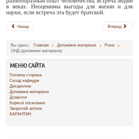
разнообразный опыт человечества, встреча людей
в веках. Неоценимы выгоды для жизни и для
науки, если встреча эта будет братской.
Назад
Вперед
Вы здесь:
Главная
Допоміжні матеріали
Різне
ОНД (допоміжні матеріали)
МЕНЮ САЙТА
Головна сторінка
Склад кафедри
Дисципліни
Допоміжні матеріали
Дозвілля
Корисні посилання
Зворотній зв'язок
КАРАНТИН