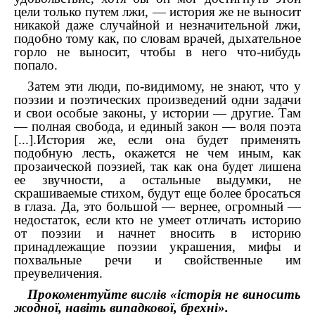
цели только путем лжи, — история же не выносит
никакой даже случайной и незначительной лжи,
подобно тому как, по словам врачей, дыхательное
горло не выносит, чтобы в него что-нибудь
попало.
Затем эти люди, по-видимому, не знают, что у
поэзии и поэтических произведений одни задачи
и свои особые законы, у истории — другие. Там
— полная свобода, и единый закон — воля поэта
[...].История же, если она будет применять
подобную лесть, окажется не чем иным, как
прозаической поэзией, так как она будет лишена
ее звучности, а остальные выдумки, не
скрашиваемые стихом, будут еще более бросаться
в глаза. Да, это большой — вернее, огромный —
недостаток, если кто не умеет отличать историю
от поэзии и начнет вносить в историю
принадлежащие поэзии украшения, мифы и
похвальные речи и свойственные им
преувеличения.
Прокоментуйте вислів «історія не виносить
жодної, навіть випадкової, брехні».