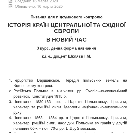
Создано: 16 марта 2020
Обновлено: 16 марта 2020
Питання для підсумкового контролю
ІСТОРІЯ КРАЇН ЦЕНТРАЛЬНОЇ ТА СХІДНОЇ
ЄВРОПИ
В НОВИЙ ЧАС
3 курс, денна форма навчання
к.і.н., доцент Шкляєв І.М.
Герцогство Варшавське. Переділ польських земель на
Віденському конгресі.
Російська Польща в 1815-1830 рр. Суспільно-економічний
розвиток.
Конституція 1815 р.
Повстання 1830-1831 рр. в Царстві Польському. Причини,
характер та рушійні сили. І
деологи національно-визвольного
руху
Повстання 1863 – 1864 рр. в Царстві Польському. Причини,
характер, рушійні сили, наслідки.
Польська еміграція у другій
половині 60-х – поч. 70-х рр. В.Врублевський.