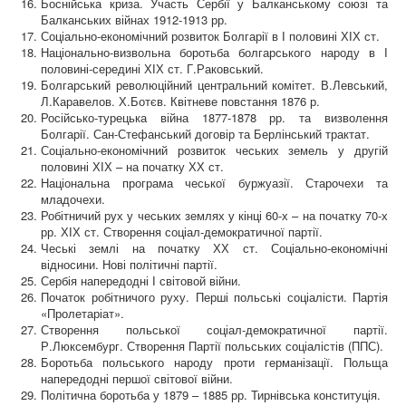
Боснійська криза. Участь Сербії у Балканському союзі та
Балканських війнах 1912-1913 рр.
Соціально-економічний розвиток Болгарії в І половині ХІХ ст.
Національно-визвольна боротьба болгарського народу в І
половині-середині ХІХ ст. Г.Раковський.
Болгарський революційний центральний комітет. В.Левський,
Л.Каравелов. Х.Ботєв. Квітневе повстання 1876 р.
Російсько-турецька війна 1877-1878 рр. та визволення
Болгарії. Сан-Стефанський договір та Берлінський трактат.
Соціально-економічний розвиток чеських земель у другій
половині ХІХ – на початку ХХ ст.
Національна програма чеської буржуазії. Старочехи та
младочехи.
Робітничий рух у чеських землях у кінці 60-х – на початку 70-х
рр. ХІХ ст. Створення соціал-демократичної партії.
Чеські землі на початку ХХ ст. Соціально-економічні
відносини. Нові політичні партії.
Сербія напередодні І світовой війни.
Початок робітничого руху. Перші польські соціалісти. Партія
«Пролетаріат».
Створення польської соціал-демократичної партії.
Р.Люксембург. Створення Партії польських соціалістів (ППС).
Боротьба польського народу проти германізації. Польща
напередодні першої світової війни.
Політична боротьба у 1879 – 1885 рр. Тирнівська конституція.