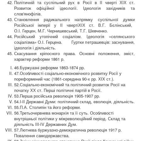
Політичній та суспільний рух в Росії в ІІ чверті ХІХ ст.
Розвиток
офіційної
ідеології
.
Ідеологія з
ахідників
та
слов'янофілів.
Становлення радикального
напрямку
суспільної
думки
Російської імперії у ІІ чвертіХІХ ст. В.Г.
Бєлінський,
О.І.
Герцен, М.Г.
Чернишевський, Т.Г.
Шевченко.
Російський утопічний соціалізм. Ідеологія «селянського
соціалізма» О.І.
Герцена. Гуртки
петрашевців
: заснування,
ідеологія і діяльність.
Скасування кріпосного права
. Основні положення, зміст,
характер реформи 1861 р.
46.
Буржуазні реформи 1863-1874 рр.
47.
Особливості соціально-економічного розвитку Росії у
пореформений час (1861-середина 90-х рр. ХІХ ст.).
52.
Соціально-економічний та політичний розвиток Росії на
початку ХХ ст. П
ерші п
олітичн
і
партій в Росії
.
53.
Перша російська революція 1905-1907 рр.
54.
І-ІІ Державні Думи: політичний склад, еволюція, діяльність.
55.
П.А. Столипін та його реформи.
56.
Третьочервнева монархія та її суть. Особливості
внутрішньої політики у міжреволюційний період.
Склад та
діяльність ІІІ-І
V
Державних Дум.
57.
Лютнев
а
буржуазно-демократичн
а
революці
я
1917 р.
П
овалення самодержавства.