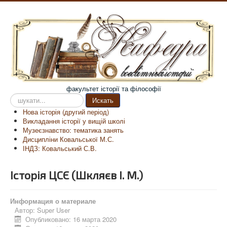
факультет історії та філософії
Пошук
Искать
на
Нова історія (другий період)
сайті
Викладання історії у вищій школі
Музеєзнавство: тематика занять
Дисципліни Ковальської М.С.
ІНДЗ: Ковальський С.В.
Історія ЦСЄ (Шкляєв І. М.)
Информация о материале
Автор:
Super User
Опубликовано: 16 марта 2020