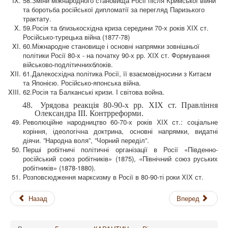
58.
Зміни міжнародного становища Росії після Кримської війни
та боротьба російської дипломатії за перегляд Паризького
трактату.
59.
Росія та близькосхідна криза середини 70-х років ХІХ ст.
Російсько-турецька війна (1877-78)
60.
Міжнародне становище і основні напрямки зовнішньої
політики Росії 80-х - на початку 90-х рр. ХІХ ст.
Формування
військово-подлітичнихблоків.
61.
Далекосхідна політика Росії, її взаємовідносини з Китаєм
та Японією.
Російсько-японська війна.
62.
Росія та Балканські кризи. І світова война.
48.
Урядова реакція 80-90-х рр. ХІХ ст. Правління
Олександра ІІІ. Контрреформи.
Революційне народництво
60-
70-х років
ХІХ ст.
: соціальне
коріння, ідеологічна доктрина, основні напрямки, видатні
діячи. ”Народна воля”, ”Чорний переділ”.
Перші робітничі політичні організації в Росії «Південно-
російський союз робітників» (1875), «Північний союз руських
робітників» (1878-1880).
Р
озповсюдження марксизму в Росії
в 80-90-ті роки ХІХ ст.
Назад
Вперед