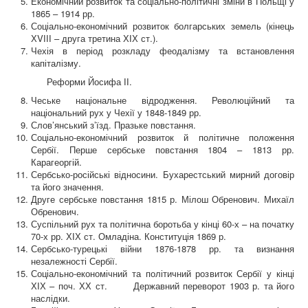
Економічний розвиток та соціально-політичні зміни в Польщі у
1865 – 1914 рр.
Соціально-економічний розвиток болгарських земель (кінець
Х
V
ІІІ – друга третина ХІХ ст.).
Чехія в період розкладу феодалізму та встановлення
капіталізму.
Реформи Йосифа ІІ.
Чеське національне відродження. Революційний та
національний рух у Чехії у 1848-1849 рр.
Слов’янський з’їзд. Празьке повстання.
Соціально-економічний розвиток й політичне положення
Сербії. Перше сербське повстання 1804 – 1813 рр.
Карагеоргій.
Сербсько-російські відносини. Бухарестський мирний договір
та його значення.
Друге сербське повстання 1815 р. Мілош Обренович. Михаїл
Обренович.
Суспільний рух та політична боротьба у кінці 60-х – на початку
70-х рр. ХІХ ст. Омладіна. Конституція 1869 р.
Сербсько-турецькі війни 1876-1878 рр.
т
а визнання
незалежності Сербії.
Соціально-економічний та політичний розвиток Сербії у кінці
ХІХ – поч. ХХ ст. Державний переворот 1903 р. та його
наслідки.