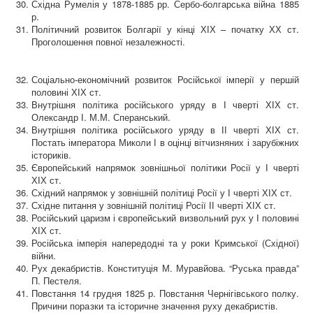
Східна Румелія у 1878-1885 рр. Сербо-болгарська війна 1885
р.
Політичний розвиток Болгарії у кінці ХІХ – початку ХХ ст.
Проголошення повної незалежності.
Соціально-економічний розвиток Російської імперії у першій
половині ХІХ
ст.
Внутрішня політика російського уряду в І чверті ХІХ
ст.
Олександр І.
М.М. Сперанськ
ий
.
Внутрішня політика російського уряду в ІІ чверті ХІХ
ст.
Постать імператора Миколи І в оцінці вітчизняних і зарубіжних
істориків.
Європейський напрямок з
овнішн
ьої
політик
и
Росії у
І чверті
ХІХ ст.
Східний напрямок у зовнішній політиці Росії у
І чверті
ХІХ ст.
Східне питання у зовнішній політиці Росії ІІ чверті ХІХ ст.
Російський царизм і європейський визвольний рух
у І половині
ХІХ ст.
Російська імперія напередодні та у роки Кримської (Східної)
війни.
Рух декабристів.
Конституція М. Муравйова. “Руська
правда”
П. Пестеля.
Повстання 14 грудня 1825 р. Повстання Чернігівського полку.
Причини
поразки
та історичне значення руху
декабристів.