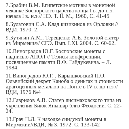
7.
Брабич В.М. Египетские мотивы в монетной
чеканке Боспорского царства конца I в. до н.э. ―
начала I в. н.э.// НЭ. Т. II. М., 1960,
С.
41-45
8.
Булатович С.А. Клад кизикинов из Орловки //
ВДИ. 1970. 2.
9.
Бутягин А.М., Терещенко А.Е. Золотой статер
из Мирмекия// СГЭ. Вып. LXI. 2004. С. 60-62.
10.
Виноградов Ю.Г. Боспорские монеты с
надписью АПОЛ // Тезисы конференции,
посвященные памяти В.Ф. Гайдукевича. – Л.
1984.
11.
Виноградов Ю.Г. , Карышковский П.О.
Ольвийский декрет Каноба о деньгах и стоимости
драгоценных металлов на Понте в IV в. до н.э.//
ВДИ, 1976 №4
12.
Гаврилов А.В. Статер лисимаховского типа из
укрепления Биюк Янышар близ Феодосии.
С
. 22-
24.
13.
Грач Н.Л. К находке синдской монеты в
Мирмекии//ВДИ, № 3. 1972. С. 133-142