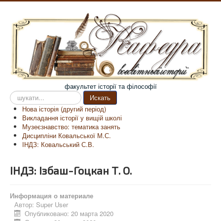
факультет історії та філософії
Пошук
Искать
на
Нова історія (другий період)
сайті
Викладання історії у вищій школі
Музеєзнавство: тематика занять
Дисципліни Ковальської М.С.
ІНДЗ: Ковальський С.В.
ІНДЗ: Ізбаш-Гоцкан Т. О.
Информация о материале
Автор:
Super User
Опубликовано: 20 марта 2020