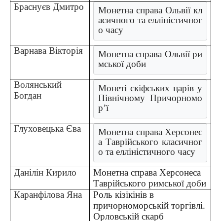
Браснуєв Дмитро
Монетна справа Ольвії кл
асичного та елліністичног
о часу
Варнава Вікторія
Монетна справа Ольвії ри
мської доби
Волянський
Монеті скіфських царів у 
Богдан
Північному Причорномо
р’ї
Глуховецька Єва
Монетна справа Херсонес
а Таврійського класичног
о та елліністичного часу
Данілін Кирило
Монетна справа Херсонеса
Таврійського римської доби
Каранфілова Яна
Роль кізікінів в
причорноморській торгівлі.
Орловській скарб