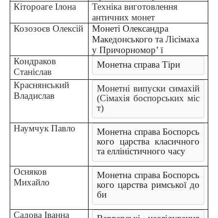
Кітороаге Ілона
Техніка виготовлення
античних монет
Козозоєв Олексій
Монеті Олександра
Македонського та Лісімаха
у Причорномор’ ї
Кондраков
Монетна справа Тіри
Станіслав
Краснянський
Монетні випуски симахій 
Владислав
(Сімахія боспорських міс
т)
Наумчук Павло
Монетна справа Боспорсь
кого царства класичного 
та елліністичного часу
Осняков
Монетна справа Боспорсь
Михайло
кого царства римської до
би
Садова Іванна