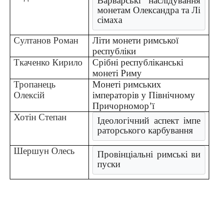
Варварські наслідування 
монетам Олександра та Лі
сімаха
Султанов Роман
Літи монети римської
республіки
Ткаченко Кирило
Срібні республіканські
монеті Риму
Тропанець
Монеті римських
Олексій
імператорів у Північному
Причорномор’ї
Хотін Степан
Ідеологічний аспект імпе
раторського карбування
Шершун Олесь
Провінціальні римські ви
пуски