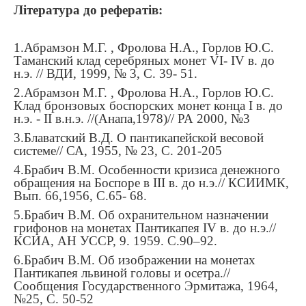
Література до рефератів:
1.
Абрамзон М.Г. , Фролова Н.А., Горлов Ю.С.
Таманский клад серебряных монет VI- IV в. до
н.э. // ВДИ, 1999, № 3,
С
. 39- 51.
2.
Абрамзон М.Г. , Фролова Н.А., Горлов Ю.С.
Клад бронзовых боспорских монет конца I в. до
н.э. - II в.н.э. //(Анапа,1978)// РА 2000, №3
3.
Блаватский В.Д. О пантикапейской весовой
системе// СА, 1955, № 23,
С
. 201-205
4.
Брабич В.М. Особенности кризиса денежного
обращения на Боспоре в III в. до н.э.// КСИИМК,
Вып. 66,1956,
С
.65- 68.
5.
Брабич В.М. Об охранительном назначении
грифонов на монетах Пантикапея IV в. до н.э.//
КСИА, АН УССР, 9. 1959. С.90–92.
6.
Брабич В.М. Об изображении на монетах
Пантикапея львиной головы и осетра.//
Сообщения Государственного Эрмитажа, 1964,
№25,
С.
50-52