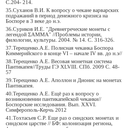
С
.204- 214.
35.
Суханов В.И. К вопросу о чекане варварских
подражаний в период денежного кризиса на
Боспоре в 3 веке до н.э.
36.
Суриков И.Е. "Древнегреческие монеты с
легендой ΣΑΜΜΑ" //Проблемы истории,
филологии, культуры. 2004. № 14. С. 316-326.
37.
Терещенко.А.Е. Полисная чеканка Боспора
Киммерийского в конце VI – начале IV вв. до н.э//
38.
Терещенко А.Е. Весовая монетная система
Пантикапея//Труды ГЭ XLVIII. СПб. 2009
С
. 48-
57
39.
Терещенко А.Е. Аполлон и Дионис на монетах
Пантикапея.
40.
Терещенко А.Е. Ещё раз к вопросу о
возникновении пантикапейской чеканки//
Боспорские исследования. Вып. XXVI.
Симферополь-Керчь 2012
41.
Тохтасьев С.Р. Еще раз о синдских монетах и
синдском царстве // БФ: колонизация региона,