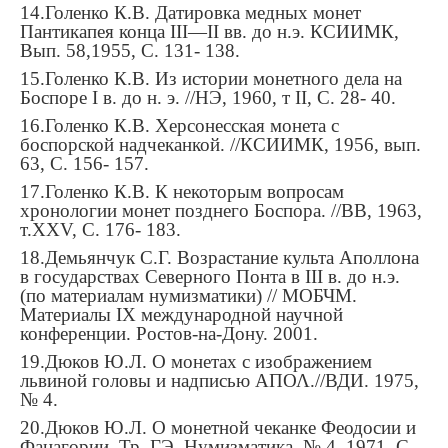
14.
Голенко К.В. Датировка медных монет
Пантикапея конца III—II вв. до н.э. КСИИМК,
Вып. 58,1955,
С
. 131- 138.
15.
Голенко К.В. Из истории монетного дела на
Боспоре I в. до н. э. //НЭ, 1960, т II,
С
. 28- 40.
16.
Голенко К.В. Херсонесская монета с
боспорской надчеканкой. //КСИИМК, 1956, вып.
63,
С
. 156- 157.
17.
Голенко К.В. К некоторым вопросам
хронологии монет позднего Боспора. //ВВ, 1963,
т.XXV,
С
. 176- 183.
18.
Демьянчук С.Г. Возрастание культа Аполлона
в государствах Северного Понта в III в. до н.э.
(по материалам нумизматики) // МОБЧМ.
Материалы IX международной научной
конференции. Ростов-на-Дону. 2001.
19.
Дюков Ю.Л. О монетах с изображением
львиной головы и надписью ΑΠΟΛ.//ВДИ. 1975,
№ 4
.
20.
Дюков Ю.Л. О монетной чеканке Феодосии и
Фанагории. Тр. ГЭ, Нумизматика, № 4, 1971,
С
.