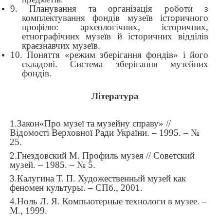
9. Планування та організація роботи з
комплектування фондів музеїв історичного
профілю: археологічних, історичних,
етнографічних музеїв й історичних відділів
краєзнавчих музеїв.
10. Поняття «режим зберігання фондів» і його
складові. Система зберігання музейних
фондів.
Література
1.Закон«Про музеї та музейну справу» //
Відомості Верховної Ради України. – 1995. – №
25.
2.Гнездовский М. Профиль музея // Советский
музей. – 1985. – № 5.
3.Калугина Т. П. Художественный музей как
феномен культуры. – СПб., 2001.
4.Ноль Л. Я. Компьютерные технологи в музее. –
М., 1999.