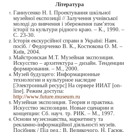
Література
Ганнусенко H. I. Проектування шкільної
музейної експозиції // Залучення учнівської
молоді до вивчення i збереження пам’яток
історії та культури рідного краю. – К., 1990. –
С. 23-30.
Історія екскурсійної справи в Україні: Навч.
посіб. / Федорченко В. К., Костюкова О. М. –
Київ, 2004.
Майстровская М.Т. Музейная экспозиция.
Искусство – архитектура – дизайн. Тенденции
формирования. – М., 2000.
Музей будущего: Информационные
технологии и культурное наследие
[Электронный ресурс] На сервере ИИАТ [on-
line]. Режим доступа:
http://www.future.museum.ru
Музейная экспозиция. Теория и практика.
Искусство экспозиции. Новые сценарии и
концепции: Сб. науч. тр. РИК. – М., 1997.
Основи музеєзнавства, маркетингу та
рекламно-інформаційної діяльності музеїв.
Посібник / Під ред.: В. Великочого, Н. Гасюк.