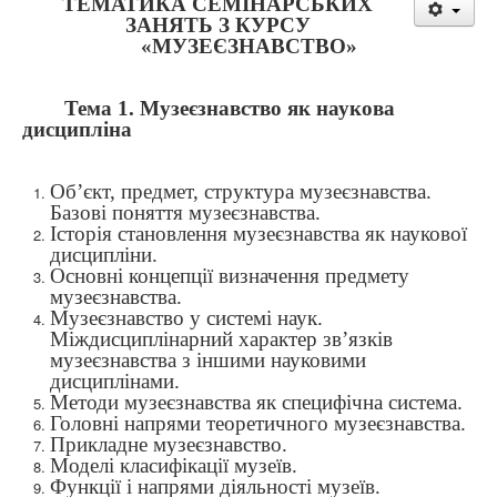
ТЕМАТИКА СЕМІНАРСЬКИХ
ЗАНЯТЬ З КУРСУ
«
МУЗЕЄЗНАВСТВО
»
Тема 1.
Музеєзнавство як наукова
дисципліна
Об’єкт, предмет, структура музеєзнавства.
Базові поняття музеєзнавства.
Історія становлення музеєзнавства як наукової
дисципліни.
Основні концепції визначення предмету
музеєзнавства.
Музеєзнавство у системі наук.
Міждисциплінарний характер зв’язків
музеєзнавства з іншими науковими
дисциплінами.
Методи музеєзнавства як специфічна система.
Головні напрями теоретичного музеєзнавства.
Прикладне музеєзнавство.
Моделі класифікації музеїв.
Функції і напрями діяльності музеїв.