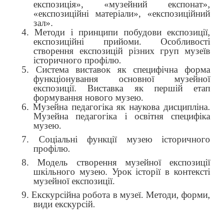
експозиція», «музейний експонат»,
«експозиційні матеріали», «експозиційний
зал».
4. Методи і принципи побудови експозиції,
експозиційні прийоми. Особливості
створення експозицій різних груп музеїв
історичного профілю.
5. Система виставок як специфічна форма
функціонування основної музейної
експозиції. Виставка як першій етап
формування нового музею.
6. Музейна педагогіка як наукова дисципліна.
Музейна педагогіка і освітня специфіка
музею.
7. Соціальні функції музею історичного
профілю.
8. Модель створення музейної експозиції
шкільного музею. Урок історії в контексті
музейної експозиції.
9. Екскурсійна робота в музеї. Методи, форми,
види екскурсій.