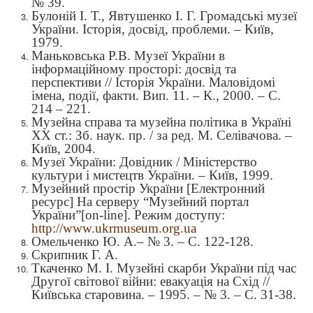
№ 39.
Булоній І. Т., Явтушенко І. Г. Громадські музеї
України. Історія, досвід, проблеми. – Київ,
1979.
Маньковська Р.В. Музеї України в
інформаційному просторі: досвід та
перспективи // Історія України. Маловідомі
імена, події, факти. Вип. 11. – К., 2000. – С.
214 – 221.
Музейна справа та музейна політика в Україні
ХХ ст.: Зб. наук. пр. / за ред. М. Селівачова. –
Київ, 2004.
Музеї України: Довідник / Міністерство
культури і мистецтв України. – Київ, 1999.
Музейний простір України [Електронний
ресурс] На серверу “Музейний портал
України”[on-line]. Режим доступу:
http://www.ukrmuseum.org.ua
Омельченко Ю. А.– № 3. – С. 122-128.
Скрипник Г. А.
Ткаченко М. І.
Музейні скарби України під час
Другої світової війни: евакуація на Схід //
Київська старовина. – 1995. – № 3. – С. 31-38.