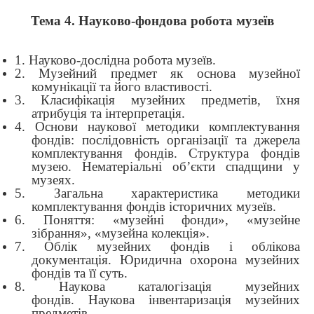
Тема 4. Науково-фондова робота музеїв
1. Науково-дослідна робота музеїв.
2. Музейний предмет як основа музейної
комунікації та його властивості.
3. Класифікація музейних предметів, їхня
атрибуція та інтерпретація.
4. Основи наукової методики комплектування
фондів: послідовність організації та джерела
комплектування фондів. Структура фондів
музею. Нематеріальні об’єкти спадщини у
музеях.
5. Загальна характеристика методики
комплектування фондів історичних музеїв.
6. Поняття: «музейні фонди», «музейне
зібрання», «музейна колекція».
7. Облік музейних фондів і облікова
документація. Юридична охорона музейних
фондів та її суть.
8. Наукова каталогізація музейних
фондів. Наукова інвентаризація музейних
предметів.