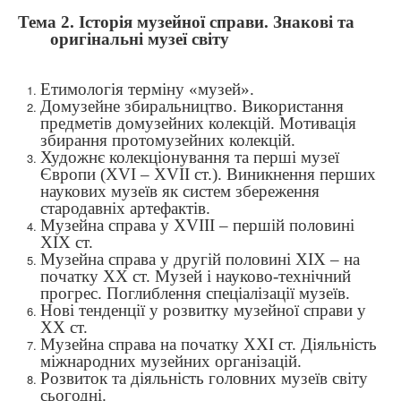
Тема 2. Історія музейної справи. Знакові та
оригінальні музеї світу
Етимологія терміну «музей».
Домузейне збиральництво. Використання
предметів домузейних колекцій. Мотивація
збирання протомузейних колекцій.
Художнє колекціонування та перші музеї
Європи (XVI – XVII ст.). Виникнення перших
наукових музеїв як систем збереження
стародавніх артефактів.
Музейна справа у XVIII – першій половині
ХІХ ст.
Музейна справа у другій половині ХІХ – на
початку ХХ ст. Музей і науково-технічний
прогрес. Поглиблення спеціалізації музеїв.
Нові тенденції у розвитку музейної справи у
ХХ ст.
Музейна справа на початку ХХІ ст. Діяльність
міжнародних музейних організацій.
Розвиток та діяльність головних музеїв світу
сьогодні.