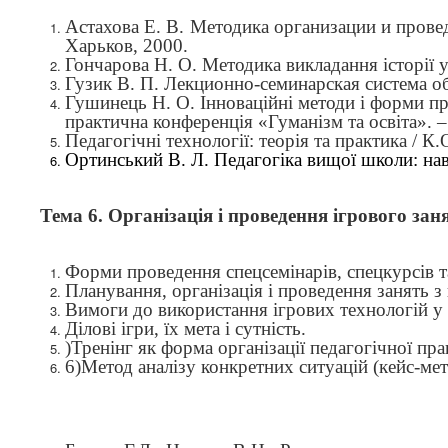
Астахова Е. В. Методика организации и прове
Харьков, 2000.
Гончарова Н. О. Методика викладання історії у
Гузик В. П. Лекционно-семинарская система об
Гушинець Н. О. Інноваційні методи і форми пр
практична конференція
«
Гуманізм та освіта
»
. 
Педагогічні технології: теорія та практика / К.
Ортинський В. Л. Педагогіка вищої школи: нав
Тема 6.
Організація і проведення ігрового зан
Форми проведення спецсемінарів, спецкурсів т
Планування, організація і проведення занять з
Вимоги до використання ігрових технологій у 
Ділові ігри, їх мета і сутність.
)
Тренінг як форма організації педагогічної пра
6)
Метод аналізу конкретних ситуацій (кейс-мет