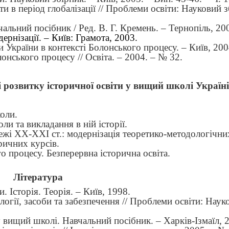
и в період глобалізації // Проблеми освіти: Науковий з
альний посібник / Ред. В. Г. Кремень. – Тернопіль, 20
ернізації. – Київ: Грамота, 2003.
и України в контексті Болонського процесу. – Київ, 200
онського процесу // Освіта. – 2004. – № 32.
 і розвитку історичної освіти у вищий школі Україні
оли.
и та викладання в ній історії.
межі ХХ-ХХІ ст.: модернізація теоретико-методологічни
ричних курсів.
го процесу.
Безперервна історична освіта.
Література
 Історія. Теорія. – Київ, 1998.
логії, засоби та забезпечення // Проблеми освіти: Наук
у вищий школі. Навчальний посібник.
–
Харків-Ізмаїл, 