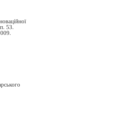
новаційної
п. 53.
2009.
арського