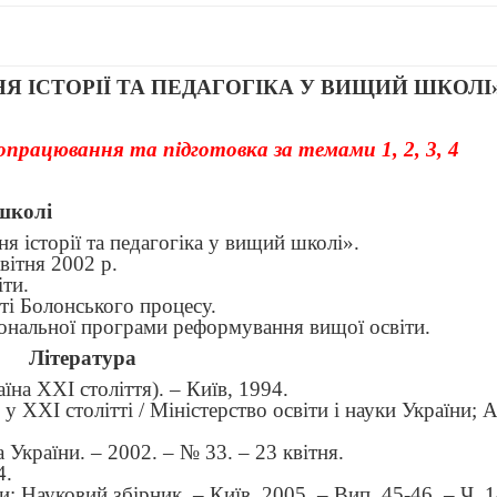
 ІСТОРІЇ ТА ПЕДАГОГІКА У ВИЩИЙ ШКОЛІ
працювання та підготовка за темами 1, 2, 3, 4
школі
я історії та педагогіка у вищий школі
»
.
вітня 2002 р.
ти.
сті Болонського процесу.
ціональної програми реформування вищої освіти.
Література
на ХХІ століття). – Київ, 1994.
у ХХІ столітті / Міністерство освіти і науки України; 
 України. – 2002. – № 33. – 23 квітня.
4.
: Науковий збірник. – Київ, 2005. – Вип. 45-46. – Ч. 1