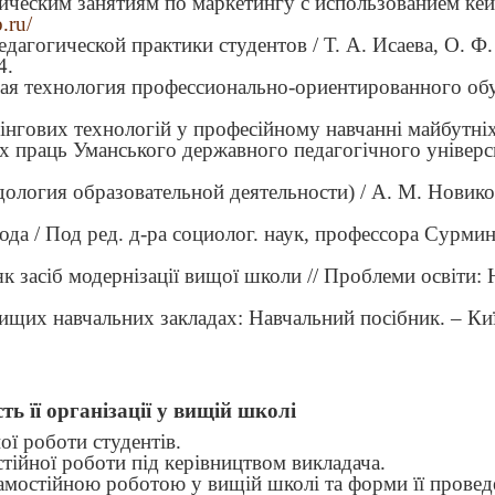
тическим занятиям по маркетингу с использованием кей
.ru/
дагогической практики студентов / Т. А. Исаева, О. Ф.
4.
нная технология профессионально-ориентированного об
нгових технологій у професійному навчанні майбутні
х праць Уманського державного педагогічного універси
ология образовательной деятельности) / А. М. Новиков
да / Под ред. д-ра социолог. наук, профессора Сурмин
як засіб модернізації вищої школи // Проблеми освіти:
ищих навчальних закладах: Навчальний посібник. – Киї
ть її організації у вищій школі
ої роботи студентів.
стійної роботи під керівництвом викладача.
самостійною роботою у вищій школі та форми її провед