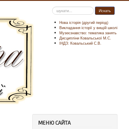
Пошук
Искать
на
сайті
Нова історія (другий період)
Викладання історії у вищій школі
Музеєзнавство: тематика занять
Дисципліни Ковальської М.С.
ІНДЗ: Ковальський С.В.
МЕНЮ САЙТА