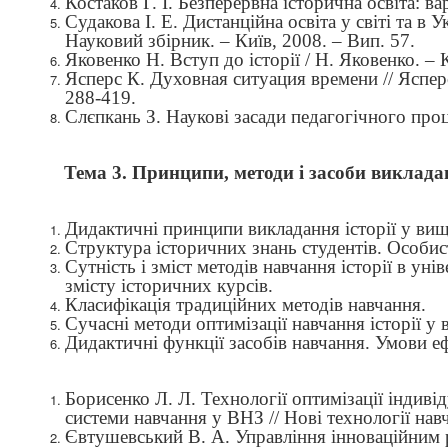
Костаков Г. І. Безперервна історична освіта: вар
Судакова І. Е. Дистанційна освіта у світі та в 
Науковий збірник. – Київ, 2008. – Вип. 57.
Яковенко Н. Вступ до історії / Н. Яковенко. –
Ясперс К. Духовная ситуация времени // Яспер
288-419.
Слєпкань З. Наукові засади педагогічного про
Тема 3. Принципи, методи і засоби виклада
Дидактичні принципи викладання історії у ви
Структура історичних знань студентів. Особист
Сутність і зміст методів навчання історії в уні
змісту
історичних курсів.
Класифікація традиційних методів навчання.
Сучасні методи оптимізації навчання історії у 
Дидактичні функції засобів навчання. Умови е
Борисенко Л. Л. Технології оптимізації індиві
системи навчання у ВНЗ // Нові технології нав
Євтушевський В. А. Управління інноваційним 