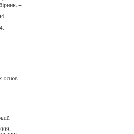
бірник. –
04.
4.
х основ
овий
2009.