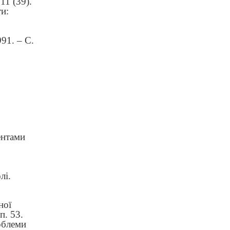
11 (39).
ти:
91. – С.
дентами
лі.
ної
п. 53.
облеми