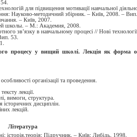
 54.
хнологій для підвищення мотивації навчальної діяльно
ання: Науково-методичний збірник. – Київ, 2008. – Вип.
чання. – Київ, 2007.
й школы. – М.: Академия, 2008.
тного зв’язку в навчальному процесі // Нові технологі
Вип. 53.
1.
ого процесу у вищий школі. Лекція як форма ор
 особливості організації та проведення.
тексту лекції.
лі, вимоги, структура.
я історичних дисциплін.
йних лекцій.
Література
ні: історія,теорія: Підручник. –
Київ
: Либідь, 1998.