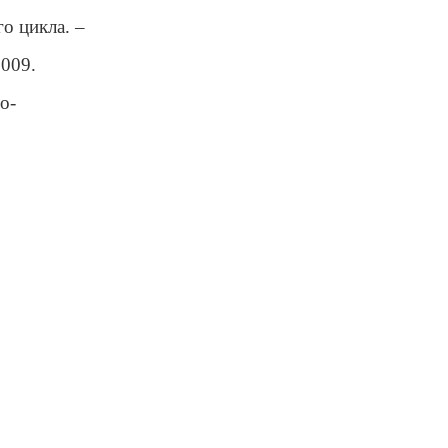
о цикла. –
2009.
о-