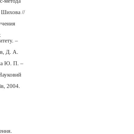
с-метода
 Шихова //
учения
х
тету. –
, Д. А.
а Ю. П. –
 Науковий
в, 2004.
ення.