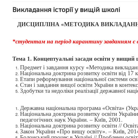
Викладання історії у вищій школі
ДИСЦИПЛІНА
«
МЕТОДИКА ВИКЛАДАННЯ
*студентам на період карантину завданням є о
Тема 1.
Концептуальні засади освіти у вищий 
Предмет і завдання курсу
«
Методика викладанн
Національна доктрина розвитку освіти від 17 к
Етапи реформування національної системи осві
Стан і завдання вищої освіти України в контек
Здобутки та недоліки реалізації державної на
Державна національна програма «Освіта» (Украї
Національна доктрина розвитку освіти України 
педагогічних наук України. – Київ, 2001.
Національна доктрина розвитку освіти // Освіта
Закон України «Про вищу освіту». – Київ, 201
Болонський процес в Україні // Проблеми освіти