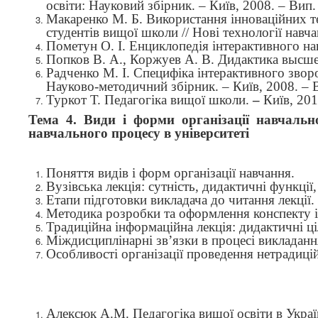
освіти: Науковий збірник. – Київ, 2008. – Вип.
Макаренко М. Б. Використання інноваційних те
студентів вищої школи // Нові технології навч
Пометун О. І. Енциклопедія інтерактивного нав
Попков В. А., Коржуев А. В. Дидактика высше
Радченко М. І. Специфіка інтерактивного зворо
Науково-методичний збірник. – Київ, 2008. – 
Туркот Т. Педагогіка вищої школи.
–
Київ
, 201
Тема 4. Види і форми організації навчальн
навчального процесу в університеті
Поняття видів і форм організації навчання.
Вузівська лекція: сутність, дидактичні функції,
Етапи підготовки викладача до читання лекції.
Методика розробки та оформлення конспекту і 
Традиційна інформаційна лекція: дидактичні ці
Міждисциплінарні зв’язки в процесі викладанн
Особливості організації проведення нетрадиці
Алексюк
А
.
М
.
Педагогіка
вищої
освіти в Украї