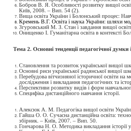
Бобров В. Я. Особливості розвитку вищої освіт
Київ, 2008. – Вип. 54 (2).
Вища освіта України і Болонський процес: Навч
Кремень В.Г. Освіта і наука України: шляхи мод
Згуровський М. З. Стан і завдання вищої освіт
Онищенко І. Гуманітарна освіта в контексті Бол
Тема 2. Основні тенденції педагогічної думки
Становлення та розвиток української вищої шк
Основні риси української радянської вищої школ
Перебудова вітчизняної історичної освіти на 
дослідження і викладання педагогічних та істо
Перспективи
розвитку видів і форм навчально
Специфіка дистанційного навчання історії.
Алексюк А. М. Педагогіка вищої освіти України.
Гайша О. О. Сучасна дистанційна освіта: техно
збірник. – Київ, 2007. – Вип. 50.
Гончарова Н. О. Методика викладання історії 