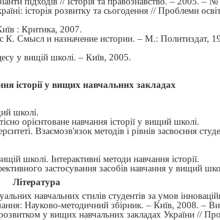
іанти підходів // Історія та правознавство. – 2005. – № 
Україні: історія розвитку та сьогодення // Проблеми осві
Київ
: Критика, 2007.
с К. Смысл и назначение истории. – М.: Политиздат, 19
цесу у вищій школі.
–
Київ, 2005.
ння історії у вищих навчальних закладах
щий школі.
існо орієнтоване навчання історії у вищий школі.
верситеті. Взаємозв'язок методів і рівнів засвоєння сту
вищій школі. Інтерактивні методи навчання історії.
фективного застосування засобів навчання у вищий шко
Література
дуальних навчальних стилів студентів за умов інновацій
чання: Науково-методичний збірник. – Київ, 2008. – Ви
розвитком у вищих навчальних закладах України // Пр