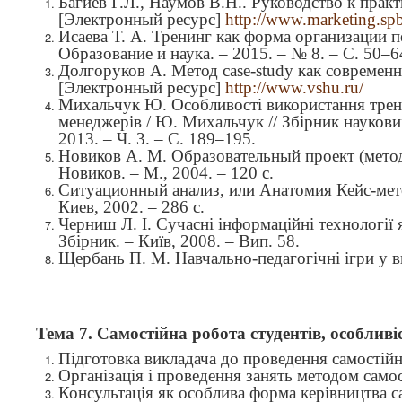
Багиев Г.Л., Наумов В.Н.. Руководство к прак
[Электронный ресурс]
http://www.marketing.spb
Исаева Т. А. Тренинг как форма организации пе
Образование и наука.
–
2015.
–
№ 8.
–
С. 50–6
Долгоруков А. Метод case-study как совреме
[Электронный ресурс]
http://www.vshu.ru/
Михальчук Ю. Особливості використання трені
менеджерів / Ю. Михальчук // Збірник наукови
2013. – Ч. 3. – С. 189–195.
Новиков А. М. Образовательный проект (метод
Новиков. – М., 2004. – 120 с.
Ситуационный анализ, или Анатомия Кейс-мето
Киев, 2002. – 286 с.
Черниш Л. І. Сучасні інформаційні технології 
Збірник. – Київ, 2008. – Вип. 5
8.
Щербань П. М. Навчально-педагогічні ігри у в
Тема 7.
Самостійна робота студентів, особливіс
Підготовка викладача до проведення самостійн
Організація і проведення занять методом само
Консультація як особлива форма керівництва 