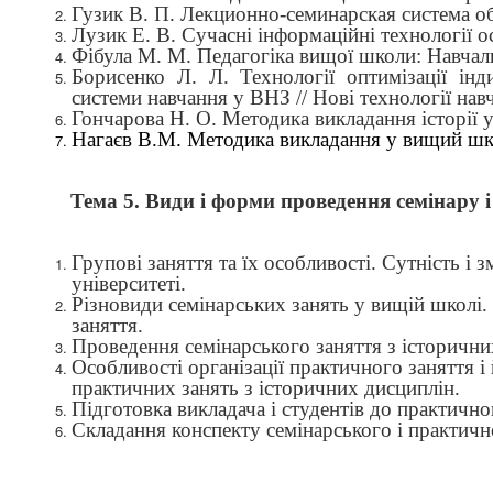
Гузик В. П. Лекционно-семинарская система об
Лузик Е. В. Сучасні інформаційні технології ос
Фібула М. М. Педагогіка вищої школи: Навчаль
Борисенко Л. Л. Технології оптимізації інд
системи навчання у ВНЗ // Нові технології нав
Гончарова Н. О. Методика викладання історії у
Нагаєв В.М. Методика викладання у вищий шко
Тема 5.
Види і форми
проведення семінару і
Групові заняття та їх особливості. Сутність і 
університеті.
Різновиди семінарських занять у вищій школі. 
заняття.
Проведення семінарського заняття
з історични
Особливості організації практичного заняття і
практичних занять з історичних дисциплін.
Підготовка викладача і студентів до практично
Складання конспекту семінарського і практич