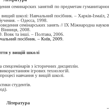
дения семинарских занятий по предметам гуманитарног
 вищий школі: Навчальний посібник. – Харків-Ізмаїл, 
учения. – Одесса, 1998.
оведення семінарських занять // ІХ Міжнародна науков
– Вінниця, 2008.
О. Вовк та інші. – Полтава, 2006.
чальний посібник. – Київ, 2009.
яття у вищій школі
а спецсемінарів з історичних дисциплін.
 використанням ігрових технологій.
процесі навчання у вищій школі.
ктики студентів.
од).
Література