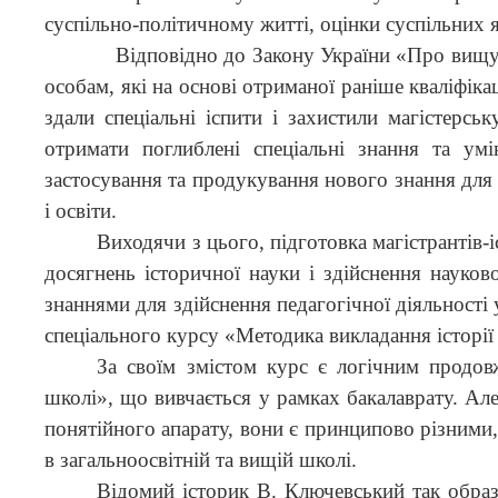
суспільно-політичному житті, оцінки суспільних я
Відповідно до Закону України «Про вищу о
особам, які на основі отриманої раніше кваліфіка
здали спеціальні іспити і захистили магістерсь
отримати поглиблені спеціальні знання та умі
застосування та продукування нового знання для 
і освіти.
Виходячи з цього, підготовка магістрантів-
досягнень історичної науки і здійснення науково
знаннями для здійснення педагогічної діяльності
спеціального курсу «Методика викладання історії 
За своїм змістом курс є логічним продов
школі», що вивчається у рамках бакалаврату. Але
понятійного апарату, вони є принципово різними,
в загальноосвітній та вищій школі.
Відомий історик В. Ключевський так образн