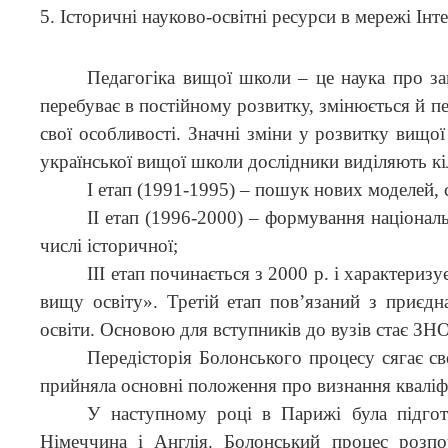
5. Історичні науково-освітні ресурси в мережі Інте
Педагогіка вищої школи – це наука про зак
перебуває в постійному розвитку, змінюється й п
свої особливості. Значні зміни у розвитку вищої
української вищої школи дослідники виділяють кіл
І етап (1991-1995) – пошук нових моделей, 
ІІ етап (1996-2000) – формування національ
числі історичної;
ІІІ етап починається з 2000 р. і характери
вищу освіту». Третій етап пов’язаний з приєдн
освіти. Основою для вступників до вузів стає ЗНО
Передісторія Болонського процесу сягає св
прийняла основні положення про визнання кваліфі
У наступному році в Парижі була підгото
Німеччина і Англія. Болонський процес розпоч