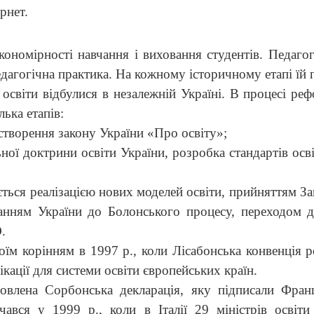
рнет.
ономірності навчання і виховання студентів. Педагог
едагогічна практика. На кожному історичному етапі їй 
 освіти відбулися в незалежній Україні. В процесі ре
ька етапів:
створення закону України «Про освіту»;
ної доктрини освіти України, розробка стандартів осв
зується реалізацією нових моделей освіти, прийняттям 
анням України до Болонського процесу, переходом д
.
оїм корінням в 1997 р., коли Лісабонська конвенція р
кації для системи освіти європейських країн.
влена Сорбонська декларація, яку підписали Франці
ався у 1999 р., коли в Італії 29 міністрів освіти