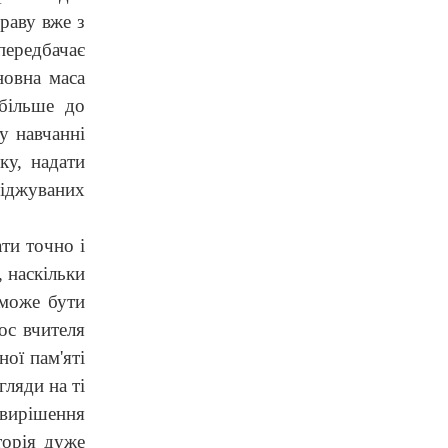
раву вже з
передбачає
новна маса
 більше до
у навчанні
ку, надати
ліджуваних
ти точно і
, наскільки
 може бути
ос вчителя
ої пам'яті
гляди на ті
 вирішення
торія дуже