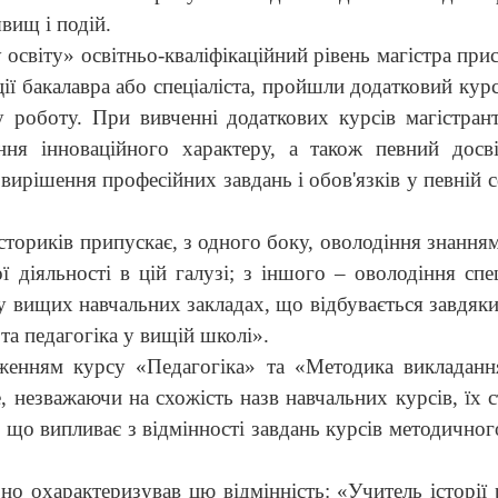
вищ і подій.
світу» освітньо-кваліфікаційний рівень магістра при
ції бакалавра або спеціаліста, пройшли додатковий кур
ку роботу. При вивченні додаткових курсів магістран
ння інноваційного характеру, а також певний досв
вирішення професійних завдань і обов'язків у певній с
істориків припускає, з одного боку, оволодіння знання
ї діяльності в цій галузі; з іншого – оволодіння
спе
 у вищих навчальних закладах, що відбувається завдяк
та педагогіка у вищій школі».
женням курсу «Педагогіка» та «Методика викладання
, незважаючи на схожість назв навчальних курсів, їх с
 що випливає з відмінності завдань курсів методичног
о охарактеризував цю відмінність: «Учитель історії 