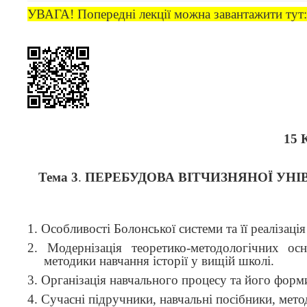
УВАГА! Попередні лекції можна завантажити тут
15 
Т
ема
3
.
ПЕРЕБУДОВА ВІТЧИЗНЯНОЇ УНІ
1.
Особливості Болонської системи та її реалізація
2. Модернізація теоретико-методологічних о
методики навчання історії у вищій школі.
3. Організація навчального процесу та його форм
4. Сучасні підручники, навчальні посібники, метод