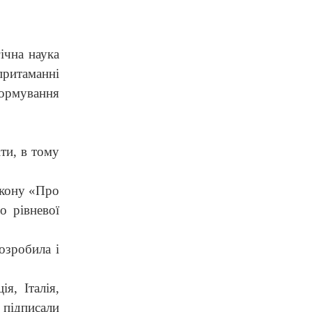
ічна наука
притаманні
формування
іти, в тому
Закону «Про
о рівневої
озробила і
я, Італія,
 підписали