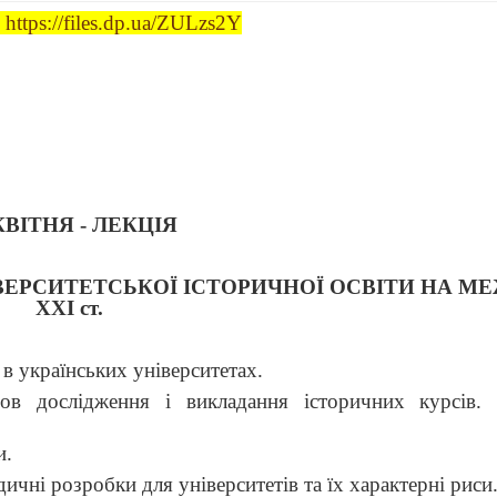
:
https://files.dp.ua/ZULzs2Y
КВІТНЯ - ЛЕКЦІЯ
ВЕРСИТЕТСЬКОЇ ІСТОРИЧНОЇ ОСВІТИ НА МЕЖ
ХХІ ст.
 в українських університетах.
снов дослідження і викладання історичних курсів
и.
ичні розробки для університетів та їх характерні риси