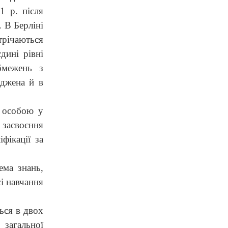
1 р. після
 В Берліні
стрічаються
єдині рівні
обмежень з
аджена й в
я особою у
 засвоєння
фікації за
ема знань,
сі навчання
ься в двох
 загальної