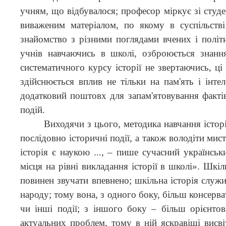
учням, що відбувалося; професор міркує зі студе
виваженим матеріалом, по якому в суспільстві
знайомство з різними поглядами вчених і політи
учнів навчаючись в школі, озброюється знання
систематичного курсу історії не звертаючись, ц
здійснюється вплив не тільки на пам'ять і інте
додатковий поштовх для запам'ятовування факті
подій.
Виходячи з цього, методика навчання істор
послідовно історичні події, а також володіти мис
історія є наукою ..., – пише сучасний українсь
місця на рівні викладання історії в школі». Шкі
повинен звучати впевнено; шкільна історія служ
народу; тому вона, з одного боку, більш консерват
чи інші події; з іншого боку – більш орієнто
актуальних проблем, тому в ній яскравіші висві