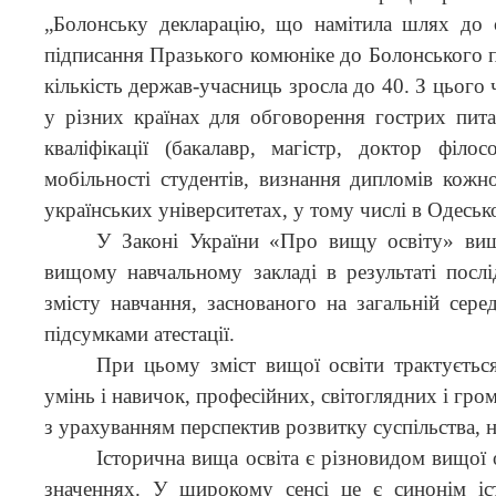
„Болонську декларацію, що намітила шлях до 
підписання Празького комюніке до Болонського п
кількість держав-учасниць зросла до 40. З цього 
у різних країнах для обговорення гострих пита
кваліфікації (бакалавр, магістр, доктор філо
мобільності студентів, визнання дипломів кожн
українських університетах, у тому числі в Одеськ
У Законі України «Про вищу освіту» вища
вищому навчальному закладі в результаті послі
змісту навчання, заснованого на загальній серед
підсумками атестації.
При цьому зміст вищої освіти трактуєтьс
умінь і навичок, професійних, світоглядних і гро
з урахуванням перспектив розвитку суспільства, н
Історична вища освіта є різновидом вищої 
значеннях. У широкому сенсі це є синонім іст