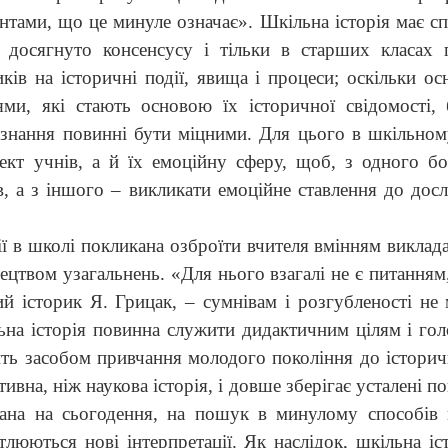
нтами, що це минуле означає». Шкільна історія має сп
 досягнуто консенсусу і тільки в старших класах 
ків на історичні події, явища і процеси; оскільки ос
ми, які стають основою їх історичної свідомості,
і знання повинні бути міцними. Для цього в шкільном
лект учнів, а й їх емоційну сферу, щоб, з одного бо
в, а з іншого – викликати емоційне ставлення до дос
ії в школі покликана озброїти вчителя вмінням виклада
тецтвом узагальнень. «Для нього взагалі не є питанням
кий історик Я. Грицак, – сумнівам і розгубленості не
льна історія повинна служити дидактичним цілям і гол
ить засобом привчання молодого покоління до історичн
ивна, ніж наукова історія, і довше зберігає усталені по
вана на сьогодення, на пошук в минулому способів
тлюються нові інтерпретації. Як наслідок, шкільна іс