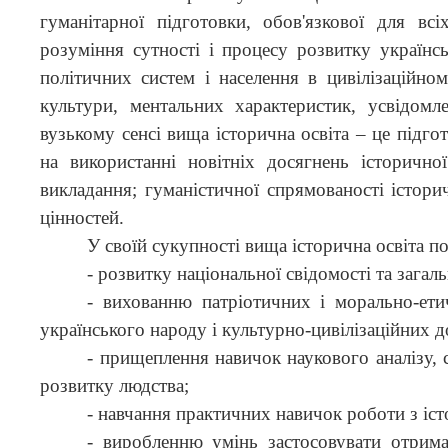
гуманітарної підготовки, обов'язкової для вс
розуміння сутності і процесу розвитку українськ
політичних систем і населення в цивілізаційном
культури, ментальних характеристик, усвідомл
вузькому сенсі вища історична освіта – це підго
на використанні новітніх досягнень історично
викладання; гуманістичної спрямованості істори
цінностей.
У своїй сукупності вища історична освіта п
- розвитку національної свідомості та загал
- вихованню патріотичних і морально-етич
українського народу і культурно-цивілізаційних д
- прищеплення навичок наукового аналізу,
розвитку людства;
- навчання практичних навичок роботи з іс
- виробленню умінь застосовувати отриман