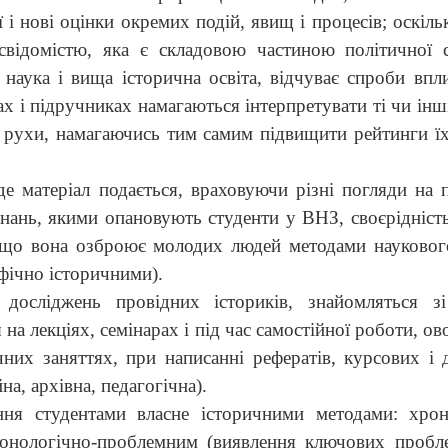
ії і нові оцінки окремих подій, явищ і процесів; оскіл
свідомістю, яка є складовою частиною політичної с
 наука і вища історична освіта, відчуває спроби впл
ах і підручниках
намагаються інтерпретувати ті чи інш
 та рухи, намагаючись тим самим підвищити рейтинги ї
, де матеріал подається, враховуючи різні погляди на 
 знань, якими опановують студенти у ВНЗ, своєрідніст
, що вона озброює молодих людей методами науковог
фічно історичними).
осліджень провідних істориків, знайомляться зі
 на лекціях, семінарах і під час самостійної роботи, о
них заняттях, при написанні рефератів, курсових і
на, архівна, педагогічна).
ння студентами власне історичними методами: хрон
хронологічно-проблемним (виявлення ключових пробл