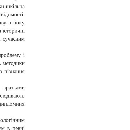
ьки шкільна
відомості.
иву з боку
і історичні
х сучасним
проблему і
ь методики
о пізнання
 зразками
володівають
 дипломних
ологічним
ем в певні