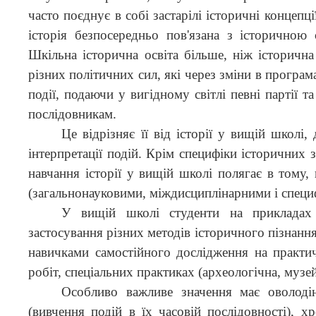
часто поєднує в собі застарілі історичні концепц
історія безпосередньо пов'язана з історичною 
Шкільна історична освіта більше, ніж історична
різних політичних сил, які через зміни в програм
події, подаючи у вигідному світлі певні партії
послідовникам.
Це відрізняє її від історії у вищій школі
інтерпретації подій. Крім специфіки історичних
навчання історії у вищій школі полягає в тому
(загальнонауковими, міждисциплінарними і специ
У вищій школі студенти на прикладах д
застосування різних методів історичного пізнання
навичками самостійного дослідження на практич
робіт, спеціальних практиках (археологічна, музей
Особливо важливе значення має оволоді
(вивчення подій в їх часовій послідовності), 