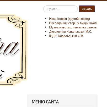
Пошук
Искать
на
сайті
Нова історія (другий період)
Викладання історії у вищій школі
Музеєзнавство: тематика занять
Дисципліни Ковальської М.С.
ІНДЗ: Ковальський С.В.
МЕНЮ САЙТА