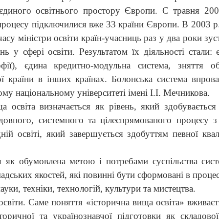
єдиного освітнього простору Європи. С травня 200
роцесу підключилися вже 33 країни Європи. В 2003 р.
часу міністри освіти країн-учасниць раз у два роки зу
нь у сфері освіти.
Результатом їх діяльності стали: 
софії), єдина кредитно-модульна система, зняття 
ої країни в інших країнах. Болонська система впров
ому національному університеті імені І.І. Мечникова.
 освіта визначається як рівень, який здобуваєтьс
довного, системного та цілеспрямованого процесу з
ній освіті, який завершується здобуттям певної квалі
я як обумовлена метою і потребами суспільства сист
мадських якостей, які повинні бути сформовані в проце
ауки, техніки, технологій, культури та мистецтва.
освіти. Саме поняття «історична вища освіта» вживаєт
оричної та українознавчої підготовки як складової