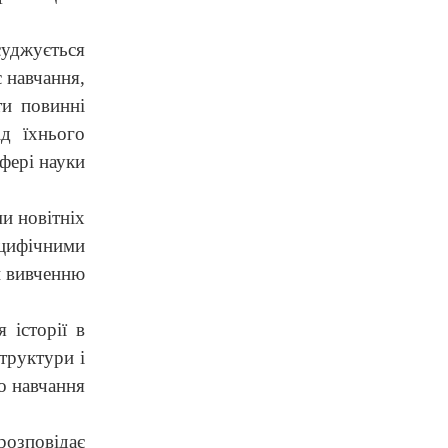
суджується
с навчання,
ти повинні
ід їхнього
фері науки
ми новітніх
цифічними
и вивченню
 історії в
труктури і
о навчання
розповідає