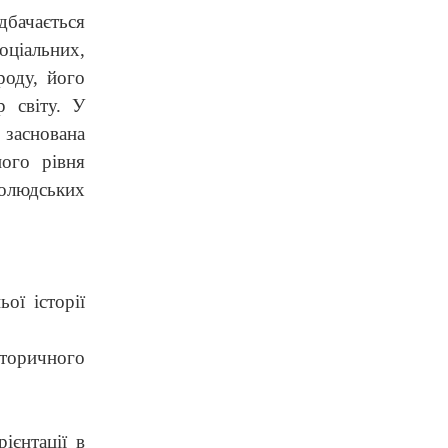
дбачається
оціальних,
роду, його
р світу. У
 заснована
ного рівня
нолюдських
ої історії
сторичного
ієнтації в