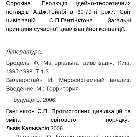
Сорокіна.
Еволюція ідейно-теоретичних
поглядів А.Дж.Тойнбі в 60-70-ті роки. Світ
цивілізацій С.П.Гантінктона.
Загальні
принципи сучасної цивілізаційної концепції.
Література:
Бродель Ф. Матеріальна цивілізація. Київ,
1995-1998. Т.1-3.
Валлерстайн И.
Миросистемный анализ:
Введение
. М.: Территория
будущего.
2006.
Гантінктон С.П. Протистояння цивілізацій та
зміна світового порядку.-
Львів:Кальварія,2006.
Павленко Ю. Історія світової цивілізації.