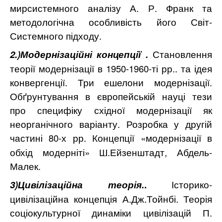
мирсистемного аналізу А. Р. Франк та
методологічна особливість його Світ-
Системного підходу.
2.)Модернізаційні концепції .
Становлення
теорії модернізації в 1950-1960-ті рр.. та ідея
конвергенції.
Три ешелони модернізації.
Обґрунтування в європейській науці тези
про специфіку східної модернізації як
неорганічного варіанту. Розробка у другій
частині 80-х рр. Концепції
«модернізації в
обхід модерніті» Ш.Ейзенштадт, Абдель-
Малек.
3)Цивілізаційна теорія.
.
Історико-
цивілізаційна концепція А.Дж.Тойнбі. Теорія
соціокультурної динаміки цивілізацій П.