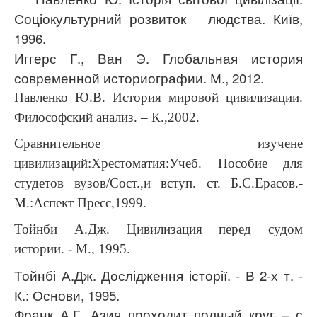
Соціокультурний розвиток людства. Київ,
1996.
Иггерс Г., Ван Э. Глобальная история
современной историографии. М., 2012.
Павленко Ю.В. История мировой цивилизации.
Философский анализ. – К.,2002.
Сравнительное изучене
цивилизаций:Хрестоматия:Учеб. Пособие для
студетов вузов/Сост.,и вступ. ст. Б.С.Ерасов.-
М.:Аспект Пресс,1999.
Тойнби А.Дж. Цивилизация перед судом
истории. - М., 1995.
Тойнбі А.Дж. Дослідження історії. - В 2-х т. -
К.: Основи, 1995.
Франк А.Г. Азия проходит полный круг – с