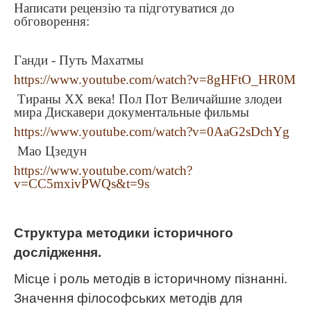
Написати рецензію та підготуватися до
обговорення:
Ганди - Путь Махатмы
https://www.youtube.com/watch?v=8gHFtO_HR0M
Тираны ХХ века! Пол Пот Величайшие злодеи
мира Дискавери документальные фильмы
https://www.youtube.com/watch?v=0AaG2sDchYg
Мао Цзедун
https://www.youtube.com/watch?
v=CC5mxivPWQs&t=9s
Структура методики історичного
дослідження.
Місце і роль методів в історичному пізнанні.
Значення філософських методів для