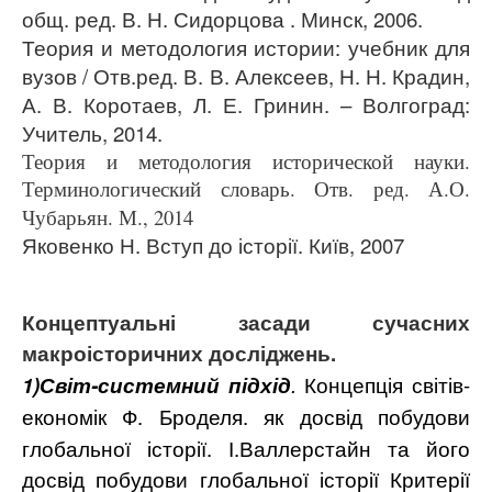
общ. ред. В. Н. Сидорцова . Минск, 2006.
Теория и методология истории:
учебник для
вузов / Отв.ред. В. В. Алексеев, Н. Н. Крадин,
А. В. Коротаев, Л. Е. Гринин. – Волгоград:
Учитель, 2014.
Теория и методология исторической науки.
Терминологический словарь. Отв. ред. А.О.
Чубарьян. М., 2014
Яковенко Н. Вступ до історії. Київ, 2007
Концептуальні засади сучасних
макроісторичних досліджень.
1)С
віт-системний підхід
.
Концепція світів-
економік
Ф. Броделя.
як
досвід побудови
глобальної історії. І.Валлерстайн та його
досвід побудови глобальної історії
Критерії