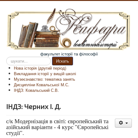
факультет історії та філософії
Пошук
Искать
на
Нова історія (другий період)
сайті
Викладання історії у вищій школі
Музеєзнавство: тематика занять
Дисципліни Ковальської М.С.
ІНДЗ: Ковальський С.В.
ІНДЗ: Черних І. Д.
с/к Модернізація в світі: європейський та
азійський варіанти - 4 курс "Європейські
студії".