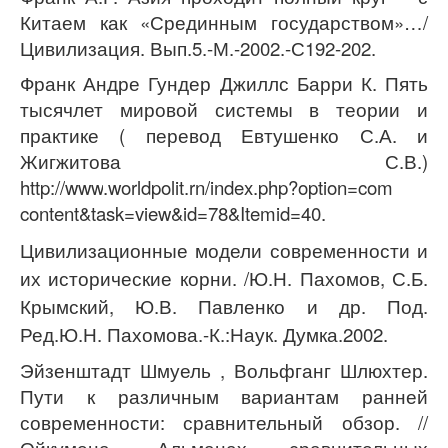
Китаем как «Срединным государством»…/
Цивилизация. Вып.5.-М.-2002.-С192-202.
Франк Андре Гундер Джиллс Барри К. Пять
тысячлет мировой системы в теории и
практике ( перевод Евтушенко С.А. и
Жигжитова С.В.)
http
://
www
.
worldpolit
.
rn
/
index
.
php
?
option
=
com
content
&
task
=
view
&
id
=78&
Itemid
=40.
Цивилизационные модели современности и
их исторические корни
.
/Ю.Н. Пахомов, С.Б.
Крымский, Ю.В. Павленко и др. Под.
Ред.Ю.Н. Пахомова.-К.:Наук. Думка.2002.
Эйзенштадт Шмуель , Вольфганг Шлюхтер.
Пути к различным вариантам ранней
современности: сравнительный обзор. //
Ойкумена. Альманах сравнительных