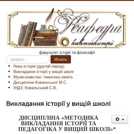
факультет історії та філософії
Пошук
Искать
на
Нова історія (другий період)
сайті
Викладання історії у вищій школі
Музеєзнавство: тематика занять
Дисципліни Ковальської М.С.
ІНДЗ: Ковальський С.В.
Викладання історії у вищій школі
ДИСЦИПЛІНА
«
МЕТОДИКА
ВИКЛАДАННЯ ІСТОРІЇ ТА
ПЕДАГОГІКА У ВИЩИЙ ШКОЛІ
»
*