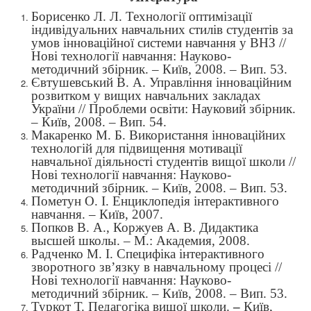
Борисенко Л. Л. Технології оптимізації
індивідуальних навчальних стилів студентів за
умов інноваційної системи навчання у ВНЗ //
Нові технології навчання: Науково-
методичний збірник. – Київ, 2008. – Вип. 53.
Євтушевський В. А. Управління інноваційним
розвитком у вищих навчальних закладах
України // Проблеми освіти: Науковий збірник.
– Київ, 2008. – Вип. 54.
Макаренко М. Б. Використання інноваційних
технологій для підвищення мотивації
навчальної діяльності студентів вищої школи //
Нові технології навчання: Науково-
методичний збірник. – Київ, 2008. – Вип. 53.
Пометун О. І. Енциклопедія інтерактивного
навчання. – Київ, 2007.
Попков В. А., Коржуев А. В. Дидактика
высшей школы. – М.: Академия, 2008.
Радченко М. І. Специфіка інтерактивного
зворотного зв’язку в навчальному процесі //
Нові технології навчання: Науково-
методичний збірник. – Київ, 2008. – Вип. 53.
Туркот Т. Педагогіка вищої школи.
–
Київ
,