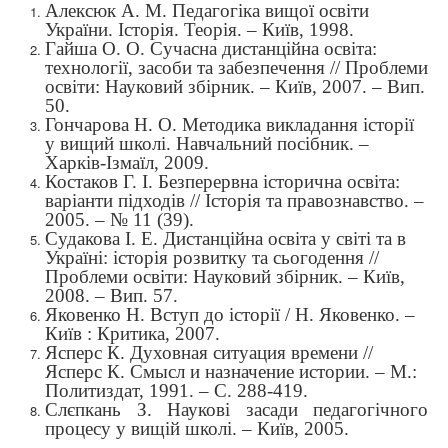
Алексюк А. М. Педагогіка вищої освіти
України. Історія. Теорія. – Київ, 1998.
Гайша О. О. Сучасна дистанційна освіта:
технології, засоби та забезпечення // Проблеми
освіти: Науковий збірник. – Київ, 2007. – Вип.
50.
Гончарова Н. О. Методика викладання історії
у вищий школі. Навчальний посібник.
–
Харків-Ізмаїл, 2009.
Костаков Г. І. Безперервна історична освіта:
варіанти підходів // Історія та правознавство. –
2005. – № 11 (39).
Судакова І. Е. Дистанційна освіта у світі та в
Україні: історія розвитку та сьогодення //
Проблеми освіти: Науковий збірник. – Київ,
2008. – Вип. 57.
Яковенко Н. Вступ до історії / Н. Яковенко. –
Київ
: Критика, 2007.
Ясперс К. Духовная ситуация времени //
Ясперс К. Смысл и назначение истории. – М.:
Политиздат, 1991. – С. 288-419.
Слєпкань З. Наукові засади педагогічного
процесу у вищій школі.
–
Київ, 2005.