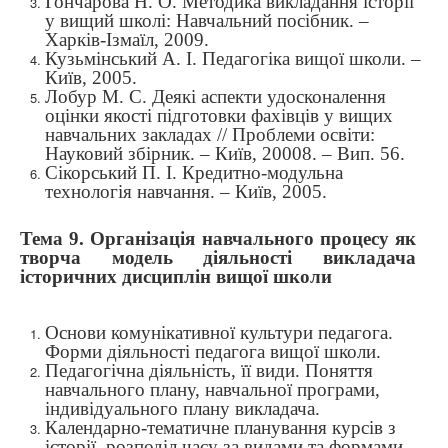
Гончарова Н. О. Методика викладання історії
у вищий школі: Навчальний посібник. –
Харків-Ізмаїл, 2009.
Кузьмінський А. І. Педагогіка вищої школи. –
Київ, 2005.
Лобур М. С. Деякі аспекти удосконалення
оцінки якості підготовки фахівців у вищих
навчальних закладах // Проблеми освіти:
Науковий збірник. – Київ, 20008. – Вип. 56.
Сікорський П. І. Кредитно-модульна
технологія навчання. – Київ, 2005.
Тема 9. Організація навчального процесу як
творча модель діяльності викладача
історичних дисциплін вищої школи
Основи комунікативної культури педагога.
Форми діяльності педагога вищої школи.
Педагогічна діяльність, її види. Поняття
навчального плану, навчальної програми,
індивідуального плану викладача.
Календарно-тематичне планування курсів з
історії, розподіл часу за видами та формами