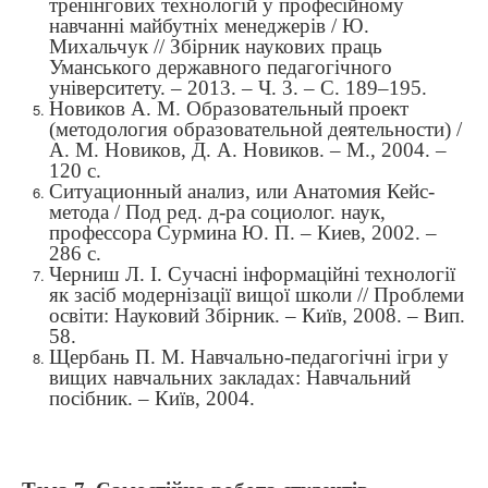
тренінгових технологій у професійному
навчанні майбутніх менеджерів / Ю.
Михальчук // Збірник наукових праць
Уманського державного педагогічного
університету. – 2013. – Ч. 3. – С. 189–195.
Новиков А. М. Образовательный проект
(методология образовательной деятельности) /
А. М. Новиков, Д. А. Новиков. – М., 2004. –
120 с.
Ситуационный анализ, или Анатомия Кейс-
метода / Под ред. д-ра социолог. наук,
профессора Сурмина Ю. П. – Киев, 2002. –
286 с.
Черниш Л. І. Сучасні інформаційні технології
як засіб модернізації вищої школи // Проблеми
освіти: Науковий Збірник. – Київ, 2008. – Вип.
5
8.
Щербань П. М. Навчально-педагогічні ігри у
вищих навчальних закладах: Навчальний
посібник. – Київ, 2004.