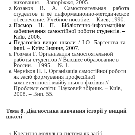
виховання. – Запоріжжя, 2005.
Козаков В. А. Самостоятельная работа
студентов и её информационно-методическое
обеспечение: Учебное пособие. – Киев, 1990.
Пасмор Н. П. Бібліотечно-інформаційне
забезпечення самостійної роботи студентів. –
Київ, 2006.
Педагогіка вищої школи / І.О. Бартенєва та
інші. – Київ: Знання, 2007.
Розман Г.
Организация самостоятельной
работы студентов // Высшее образование в
России. – 1995. – № 1.
Черніков П. І. Організація самостійної роботи
як засіб формування професійної
компетентності майбутнього фахівця //
Проблеми освіти: Науковий збірник. – Київ,
2008. – Вип. 55.
Тема 8.
Діагностика навчання історії у вищий
школі
Кредитно-модульна система як засіб