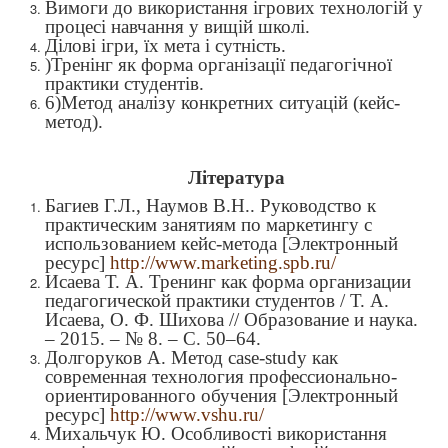
Вимоги до використання ігрових технологій у
процесі навчання у вищій школі.
Ділові ігри, їх мета і сутність.
)
Тренінг як форма організації педагогічної
практики студентів.
6)
Метод аналізу конкретних ситуацій (кейс-
метод).
Література
Багиев Г.Л., Наумов В.Н.. Руководство к
практическим занятиям по маркетингу с
использованием кейс-метода [Электронный
ресурс]
http://www.marketing.spb.ru/
Исаева Т. А. Тренинг как форма организации
педагогической практики студентов / Т. А.
Исаева, О. Ф. Шихова // Образование и наука.
–
2015.
–
№ 8.
–
С. 50–64.
Долгоруков А. Метод case-study как
современная технология профессионально-
ориентированного обучения [Электронный
ресурс]
http://www.vshu.ru/
Михальчук Ю. Особливості використання