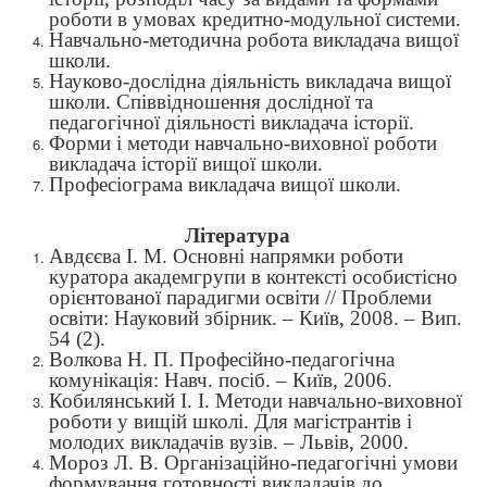
роботи в умовах кредитно-модульної системи.
Навчально-методична робота викладача вищої
школи.
Науково-дослідна діяльність викладача вищої
школи. Співвідношення дослідної та
педагогічної діяльності викладача історії.
Форми і методи навчально-виховної роботи
викладача історії вищої школи.
Професіограма викладача вищої школи.
Література
Авдєєва І. М. Основні напрямки роботи
куратора академгрупи в контексті особистісно
орієнтованої парадигми освіти // Проблеми
освіти: Науковий збірник. – Київ, 2008. – Вип.
54 (2).
Волкова Н. П. Професійно-педагогічна
комунікація: Навч. посіб. – Київ, 2006.
Кобилянський І. І. Методи навчально-виховної
роботи у вищій школі. Для магістрантів і
молодих викладачів вузів. – Львів, 2000.
Мороз Л. В. Організаційно-педагогічні умови
формування готовності викладачів до