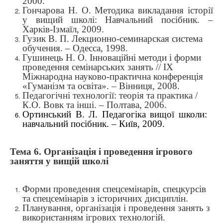
2000.
Гончарова Н. О. Методика викладання історії
у вищий школі: Навчальний посібник. –
Харків-Ізмаїл, 2009.
Гузик В. П. Лекционно-семинарская система
обучения. – Одесса, 1998.
Гушинець Н. О. Інноваційні методи і форми
проведення семінарських занять // ІХ
Міжнародна науково-практична конференція
«
Гуманізм та освіта
»
. – Вінниця, 2008.
Педагогічні технології: теорія та практика /
К.О. Вовк та інші. – Полтава, 2006.
Ортинський В. Л. Педагогіка вищої школи:
навчальний посібник. – Київ, 2009.
Тема 6.
Організація і проведення ігрового
заняття у вищій школі
Форми проведення спецсемінарів, спецкурсів
та спецсемінарів з історичних дисциплін.
Планування, організація і проведення занять з
використанням ігрових технологій.