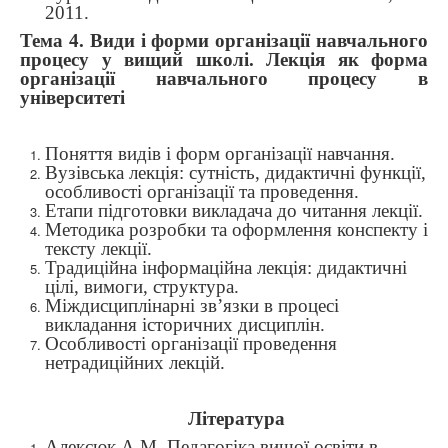
2011.
Тема 4. Види і форми організації навчального
процесу у вищий школі. Лекція як форма
організації навчального процесу в
університеті
Поняття видів і форм організації навчання.
Вузівська лекція: сутність, дидактичні функції,
особливості організації та проведення.
Етапи підготовки викладача до читання лекції.
Методика розробки та оформлення конспекту і
тексту лекції.
Традиційна інформаційна лекція: дидактичні
цілі, вимоги, структура.
Міждисциплінарні зв’язки в процесі
викладання історичних дисциплін.
Особливості організації проведення
нетрадиційних лекцій.
Література
Алексюк
А
.
М
.
Педагогіка
вищої
освіти в