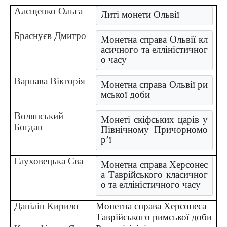
Алєщенко Ольга
Литі монети Ольвії
Браснуєв Дмитро
Монетна справа Ольвії кл
асичного та елліністичног
о часу
Варнава Вікторія
Монетна справа Ольвії ри
мської доби
Волянський
Монеті скіфських царів у 
Богдан
Північному Причорномо
р’ї
Глуховецька Єва
Монетна справа Херсонес
а Таврійського класичног
о та елліністичного часу
Данілін Кирило
Монетна справа Херсонеса
Таврійського римської доби