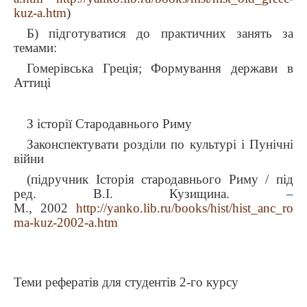
kuz-a.htm
)
Б) підготуватися до практичних занять за
темами:
Гомерівська Греція; Формування держави в
Аттиці
З історії Стародавнього Риму
Законспектувати розділи по культурі і Пунічні
війни
(підручник Історія стародавнього Риму / під
ред. В.І. Кузищина. –
М., 2002
http://yanko.lib.ru/books/hist/hist_anc_ro
ma-kuz-2002-a.htm
Теми рефератів для студентів 2-го курсу