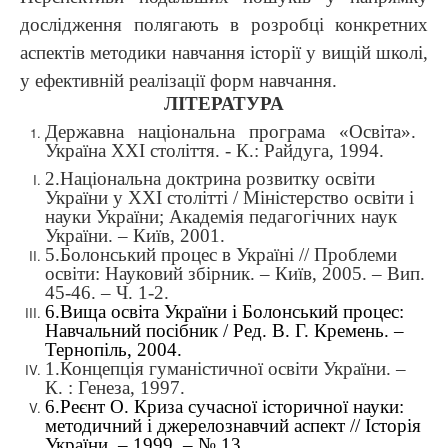
дослідження полягають в розробці конкретних
аспектів методики навчання історії у вищій школі,
у ефективній реалізації форм навчання.
ЛІТЕРАТУРА
Державна національна програма «Освіта».
Україна XXI століття. - К.: Райдуга, 1994.
2.
Національна доктрина розвитку освіти
України у ХХІ столітті / Міністерство освіти і
науки України; Академія педагогічних наук
України. – Київ, 2001.
5.
Болонський процес в Україні // Проблеми
освіти: Науковий збірник. – Київ, 2005. – Вип.
45-46. – Ч. 1-2.
6.
Вища освіта України і Болонський процес:
Навчальний посібник / Ред. В. Г. Кремень. –
Тернопіль, 2004.
1.
Концепція гуманістичної освіти України. –
К. : Генеза, 1997.
6.
Реєнт О. Криза сучасної історичної науки:
методичний і джерелознавчий аспект // Історія
України. – 1999. – № 13.