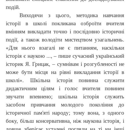
подій.
Виходячи з цього, методика навчання
історії в школі покликана озброїти вчителя
вмінням викладати точно і послідовно історичні
події, а також володіти мистецтвом узагальнень.
«Для нього взагалі не є питанням, наскільки
історія є наукою ..., – пише сучасний український
історик Я. Грицак, – сумнівам і розгубленості не
може бути місця на рівні викладання історії в
школі». Шкільна історія повинна служити
дидактичним цілям і голос вчителя повинен
звучати впевнено; шкільна історія служить
засобом привчання молодого покоління до
історичної пам'яті народу; тому вона, з одного
боку, більш консервативна, ніж наукова історія, і
довше зберігає усталені погляди на ті чи інші