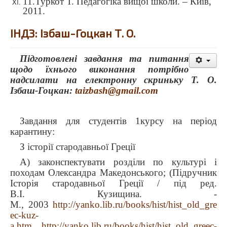
11.
Туркот Т. Педагогіка вищої школи.
– Київ
,
2011.
ІНДЗ: Ізбаш-Гоцкан Т. О.
Підготовлені завдання та питання
щодо їхнього виконання потрібно
надсилати на електронну скриньку Т. О.
Ізбаш-Гоцкан:
taizbash@gmail.com
Завдання для студентів 1курсу на період
карантину:
З історії стародавньої Греції
А) законспектувати розділи по культурі і
походам Олександра Македонського; (Підручник
Історія стародавньої Греції / під ред.
В.І. Кузищина. -
М., 2003
http://yanko.lib.ru/books/hist/hist_old_gre
ec-kuz-
a.htm
http://yanko.lib.ru/books/hist/hist_old_greec-