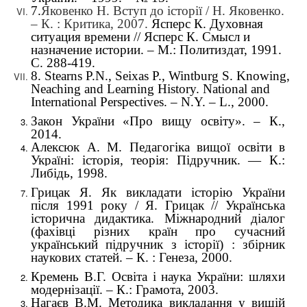
7.
Яковенко Н. Вступ до історії / Н. Яковенко.
– К. : Критика, 2007.
Ясперс К. Духовная
ситуация времени // Ясперс К. Смысл и
назначение истории. – М.: Политиздат, 1991.
С. 288-419.
8.
Stearns P.N., Seixas P., Wintburg S. Knowing,
Neaching and Learning History. National and
International Perspectives. – N.Y. – L., 2000.
Закон України «Про вищу освіту». – К.,
2014.
Алексюк
А
.
М
.
Педагогіка
вищої
освіти в
Україні: історія,
теорія: Підручник. — К.:
Либідь, 1998.
Грицак Я. Як викладати історію України
після 1991 року / Я. Грицак // Українська
історична дидактика. Міжнародний діалог
(фахівці різних країн про сучасний
український підручник з історії) : збірник
наукових статей. – К. : Генеза, 2000.
Кремень В.Г. Освіта і наука України: шляхи
модернізації. – К.: Грамота, 2003.
Нагаєв В.М. Методика викладання у вищій