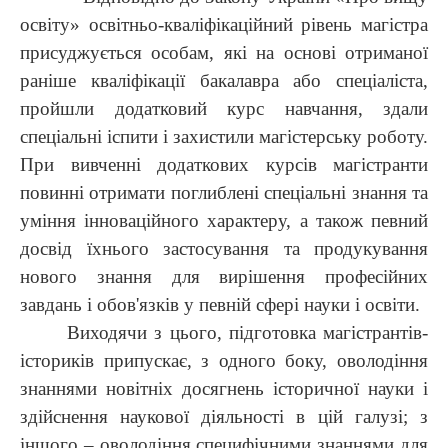
освіту» освітньо-кваліфікаційний рівень магістра
присуджується особам, які на основі отриманої
раніше кваліфікації бакалавра або спеціаліста,
пройшли додатковий курс навчання, здали
спеціальні іспити і захистили магістерську роботу.
При вивченні додаткових курсів магістранти
повинні отримати поглиблені спеціальні знання та
уміння інноваційного характеру, а також певний
досвід їхнього застосування та продукування
нового знання для вирішення професійних
завдань і обов'язків у певній сфері науки і освіти.
Виходячи з цього, підготовка магістрантів-
істориків припускає, з одного боку, оволодіння
знаннями новітніх досягнень історичної науки і
здійснення наукової діяльності в цій галузі; з
іншого – оволодіння
специфічними знаннями для