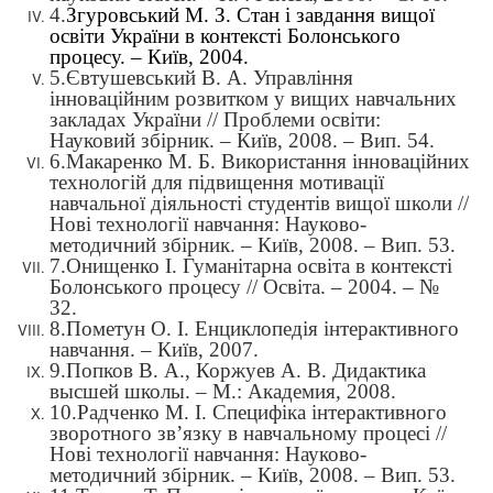
4.
Згуровський М. З. Стан і завдання вищої
освіти України в контексті Болонського
процесу. – Київ, 2004.
5.Євтушевський В. А. Управління
інноваційним розвитком у вищих навчальних
закладах України // Проблеми освіти:
Науковий збірник. – Київ, 2008. – Вип. 54.
6.
Макаренко М. Б. Використання інноваційних
технологій для підвищення мотивації
навчальної діяльності студентів вищої школи //
Нові технології навчання: Науково-
методичний збірник. – Київ, 2008. – Вип. 53.
7.
Онищенко І. Гуманітарна освіта в контексті
Болонського процесу // Освіта. – 2004. – №
32.
8.
Пометун О. І. Енциклопедія інтерактивного
навчання. – Київ, 2007.
9.
Попков В. А., Коржуев А. В. Дидактика
высшей школы. – М.: Академия, 2008.
10.
Радченко М. І. Специфіка інтерактивного
зворотного зв’язку в навчальному процесі //
Нові технології навчання: Науково-
методичний збірник. – Київ, 2008. – Вип. 53.