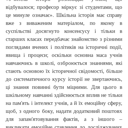
відбувалося; професор міркує зі студентами, що
це минуле означає». Шкільна історія має справу
вже з виваженим матеріалом, по якому в
суспільстві досягнуто консенсусу і тільки в
старших класах передбачає знайомство з різними
поглядами вчених і політиків на історичні події,
явища і процеси; оскільки основна маса учнів
навчаючись в школі, озброюється знаннями, які
стають основою їх історичної свідомості, більше
до систематичного курсу історії не звертаючись,
ці знання повинні бути міцними. Для цього в
шкільному навчанні здійснюється вплив не тільки
на пам'ять і інтелект учнів, а й їх емоційну сферу,
щоб, з одного боку, надати додатковий поштовх
для запам'ятовування фактів, а з іншого –
викликати емоційне ставлення до досліджуваних