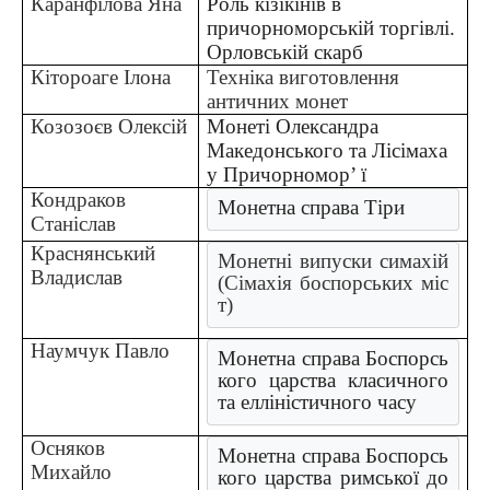
Каранфілова Яна
Роль кізікінів в
причорноморській торгівлі.
Орловській скарб
Кітороаге Ілона
Техніка виготовлення
античних монет
Козозоєв Олексій
Монеті Олександра
Македонського та Лісімаха
у Причорномор’ ї
Кондраков
Монетна справа Тіри
Станіслав
Краснянський
Монетні випуски симахій 
Владислав
(Сімахія боспорських міс
т)
Наумчук Павло
Монетна справа Боспорсь
кого царства класичного 
та елліністичного часу
Осняков
Монетна справа Боспорсь
Михайло
кого царства римської до