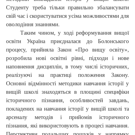
Студенту треба тільки правильно збалансувати
свій час і скористуватися усіма можливостями для
оволодіння знаннями.
Таким чином, у ході реформування вищої
освіти Україна приєдналася до Болонського
процесу, прийняла Закон
«
Про вищу освіту
»
,
розробила нові освітні рівні, підходи і нове
наповнення дисциплін, в тому числі історичних,
реалізуючі на практиці положення Закону.
Основні відмінності методики навчання історії у
вищій школі знаходяться в площині специфіки
історичного пізнання, особливостей завдань,
покладених на навчання історії у вищій школі та
арсеналу методів і прийомів історичного
пізнання, які використовують в процесі навчання.
Перспективи подальших пошуків у напрямку