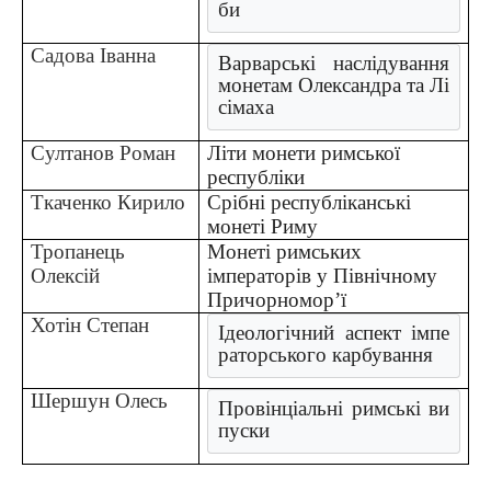
би
Садова Іванна
Варварські наслідування 
монетам Олександра та Лі
сімаха
Султанов Роман
Літи монети римської
республіки
Ткаченко Кирило
Срібні республіканські
монеті Риму
Тропанець
Монеті римських
Олексій
імператорів у Північному
Причорномор’ї
Хотін Степан
Ідеологічний аспект імпе
раторського карбування
Шершун Олесь
Провінціальні римські ви
пуски