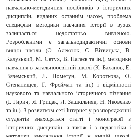
навчально-методичних посібників з історичних
дисциплін, виданих останнім часом, проблема
специфіки методики навчання історії в вузах
залишається недостатньо вивченою.
Розробленими є загальнодидактичні основи
вищої школи (О. Алексюк, С. Вітвицька, В.
Калузький, М. Євтух, В. Нагаєв та ін.), методики
навчання в загальноосвітній школі (К. Баханов, Е.
Вяземський, Л. Пометун, М. Короткова, О.
Степанищев, Г. Фрейман та ін.) і відмінності
наукового та навчального історичного пізнання
(І. Гирич, Я. Грицак, Л. Зашкільняк, Н. Яковенко
та ін.). З розвитком сеті Інтернет у розпорядженні
студентів знаходяться статті і монографії з
історичних дисциплін, а також і з педагогіки і
методики викладання історії у вищій школі.