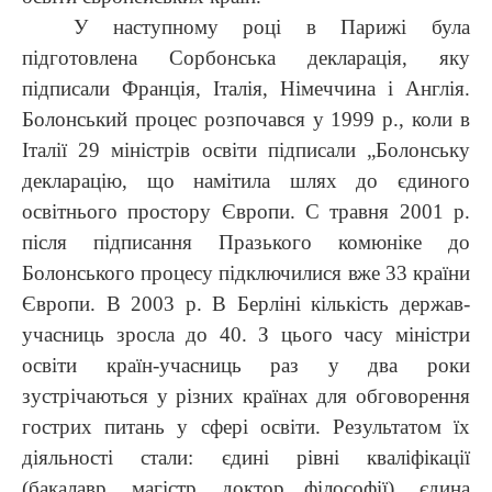
У наступному році в Парижі була
підготовлена Сорбонська декларація, яку
підписали Франція, Італія, Німеччина і Англія.
Болонський процес розпочався у 1999 р., коли в
Італії 29 міністрів освіти підписали „Болонську
декларацію, що намітила шлях до єдиного
освітнього простору Європи. С травня 2001 р.
після підписання Празького комюніке до
Болонського процесу підключилися вже 33 країни
Європи. В 2003 р. В Берліні кількість держав-
учасниць зросла до 40. З цього часу міністри
освіти країн-учасниць раз у два роки
зустрічаються у різних країнах для обговорення
гострих питань у сфері освіти.
Результатом їх
діяльності стали: єдині рівні кваліфікації
(бакалавр, магістр, доктор філософії), єдина