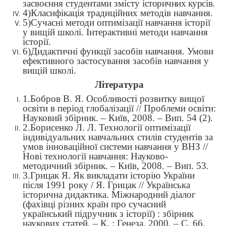
засвоєння студентами змісту
історичних курсів.
4)
Класифікація традиційних методів навчання.
5)Сучасні методи оптимізації навчання історії
у вищій школі. Інтерактивні методи навчання
історії.
6)
Дидактичні функції засобів навчання. Умови
ефективного застосування засобів навчання у
вищій школі.
Література
1.Бобров В. Я. Особливості розвитку вищої
освіти в період глобалізації // Проблеми освіти:
Науковий збірник. – Київ, 2008. – Вип. 54 (2).
2.Борисенко Л. Л. Технології оптимізації
індивідуальних навчальних стилів студентів за
умов інноваційної системи навчання у ВНЗ //
Нові технології навчання: Науково-
методичний збірник. – Київ, 2008. – Вип. 53.
3.
Грицак Я. Як викладати історію України
після 1991 року / Я. Грицак // Українська
історична дидактика. Міжнародний діалог
(фахівці різних країн про сучасний
український підручник з історії) : збірник
наукових статей. – К. : Генеза, 2000. – С. 66.