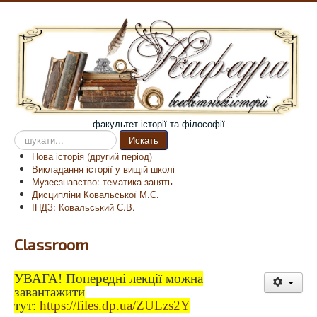
факультет історії та філософії
Пошук
Искать
на
Нова історія (другий період)
сайті
Викладання історії у вищій школі
Музеєзнавство: тематика занять
Дисципліни Ковальської М.С.
ІНДЗ: Ковальський С.В.
Classroom
УВАГА! Попередні лекції можна
завантажити
тут:
https://files.dp.ua/ZULzs2Y