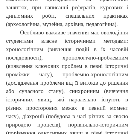
заняттях, при написанні рефератів, курсових і
дипломних робіт, спеціальних практиках
(археологічна, музейна, архівна, педагогічна).
Особливо важливе значення має оволодіння
студентами власне історичними методами:
хронологічним (вивчення подій в їх часовій
послідовності), хронологічно-проблемним
(виявлення ключових проблем в певні історичні
проміжки часу), проблемно-хронологічним
(дослідження проблеми від її витоків до рішення
або сучасного стану), синхронним (вивчення
історичних явищ, які паралельно існують в
різних просторових межах в певний момент
часу), діахронії (побудова в часі різних за своєю
природою процесів), порівняльно-історичним
(порівняння однотипних явищ в різні історичні