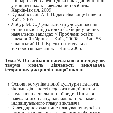
Гончарова Н. О. Методика викладання історії
у вищий школі: Навчальний посібник. –
Харків-Ізмаїл, 2009.
Кузьмінський А. І. Педагогіка вищої школи. –
Київ, 2005.
Лобур М. С. Деякі аспекти удосконалення
оцінки якості підготовки фахівців у вищих
навчальних закладах // Проблеми освіти:
Науковий збірник. – Київ, 20008. – Вип. 56.
Сікорський П. І. Кредитно-модульна
технологія навчання. – Київ, 2005.
Тема 9. Організація навчального процесу як
творча модель діяльності викладача
історичних дисциплін вищої школи
Основи комунікативної культури педагога.
Форми діяльності педагога вищої школи.
Педагогічна діяльність, її види. Поняття
навчального плану, навчальної програми,
індивідуального плану викладача.
Календарно-тематичне планування курсів з
історії, розподіл часу за видами та формами