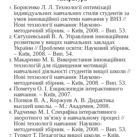
Борисенко Л. Л. Технології оптимізації
індивідуальних навчальних стилів студентів за
умов інноваційної системи навчання у ВНЗ //
Нові технології навчання: Науково-
методичний збірник. – Київ, 2008. – Вип. 53.
Євтушевський В. А. Управління інноваційним
розвитком у вищих навчальних закладах
України // Проблеми освіти: Науковий збірник.
– Київ, 2008. – Вип. 54.
Макаренко М. Б. Використання інноваційних
технологій для підвищення мотивації
навчальної діяльності студентів вищої школи //
Нові технології навчання: Науково-
методичний збірник. – Київ, 2008. – Вип. 53.
Пометун О. І. Енциклопедія інтерактивного
навчання. – Київ, 2007.
Попков В. А., Коржуев А. В. Дидактика
высшей школы. – М.: Академия, 2008.
Радченко М. І. Специфіка інтерактивного
зворотного зв’язку в навчальному процесі //
Нові технології навчання: Науково-
методичний збірник. – Київ, 2008. – Вип. 53.
Туркот Т. Педагогіка вищої школи.
–
Київ
,