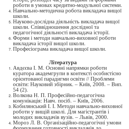
роботи в умовах кредитно-модульної системи.
Навчально-методична робота викладача вищої
школи.
Науково-дослідна діяльність викладача вищої
школи. Співвідношення дослідної та
педагогічної діяльності викладача історії.
Форми і методи навчально-виховної роботи
викладача історії вищої школи.
Професіограма викладача вищої школи.
Література
Авдєєва І. М. Основні напрямки роботи
куратора академгрупи в контексті особистісно
орієнтованої парадигми освіти // Проблеми
освіти: Науковий збірник. – Київ, 2008. – Вип.
54 (2).
Волкова Н. П. Професійно-педагогічна
комунікація: Навч. посіб. – Київ, 2006.
Кобилянський І. І. Методи навчально-виховної
роботи у вищій школі. Для магістрантів і
молодих викладачів вузів. – Львів, 2000.
Мороз Л. В. Організаційно-педагогічні умови
формування готовності викладачів до