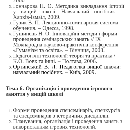
2000.
Гончарова Н. О. Методика викладання історії
у вищий школі: Навчальний посібник. –
Харків-Ізмаїл, 2009.
Гузик В. П. Лекционно-семинарская система
обучения. – Одесса, 1998.
Гушинець Н. О. Інноваційні методи і форми
проведення семінарських занять // ІХ
Міжнародна науково-практична конференція
«
Гуманізм та освіта
»
. – Вінниця, 2008.
Педагогічні технології: теорія та практика /
К.О. Вовк та інші. – Полтава, 2006.
Ортинський В. Л. Педагогіка вищої школи:
навчальний посібник. – Київ, 2009.
Тема 6.
Організація і проведення ігрового
заняття у вищій школі
Форми проведення спецсемінарів, спецкурсів
та спецсемінарів з історичних дисциплін.
Планування, організація і проведення занять з
використанням ігрових технологій.