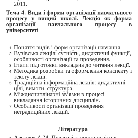
2011.
Тема 4. Види і форми організації навчального
процесу у вищий школі. Лекція як форма
організації навчального процесу в
університеті
Поняття видів і форм організації навчання.
Вузівська лекція: сутність, дидактичні функції,
особливості організації та проведення.
Етапи підготовки викладача до читання лекції.
Методика розробки та оформлення конспекту і
тексту лекції.
Традиційна інформаційна лекція: дидактичні
цілі, вимоги, структура.
Міждисциплінарні зв’язки в процесі
викладання історичних дисциплін.
Особливості організації проведення
нетрадиційних лекцій.
Література
Алексюк
А
.
М
.
Педагогіка
вищої
освіти в