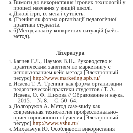
Вимоги до використання ігрових технологій у
процесі навчання у вищій школі.
Ділові ігри, їх мета і сутність.
)
Тренінг як форма організації педагогічної
практики студентів.
6)
Метод аналізу конкретних ситуацій (кейс-
метод).
Література
Багиев Г.Л., Наумов В.Н.. Руководство к
практическим занятиям по маркетингу с
использованием кейс-метода [Электронный
ресурс]
http://www.marketing.spb.ru/
Исаева Т. А. Тренинг как форма организации
педагогической практики студентов / Т. А.
Исаева, О. Ф. Шихова // Образование и наука.
–
2015.
–
№ 8.
–
С. 50–64.
Долгоруков А. Метод case-study как
современная технология профессионально-
ориентированного обучения [Электронный
ресурс]
http://www.vshu.ru/
Михальчук Ю. Особливості використання