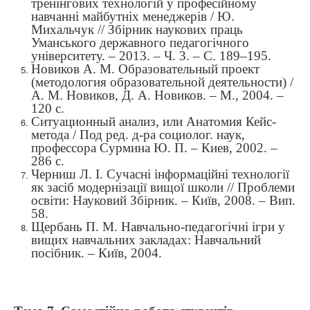
тренінгових технологій у професійному
навчанні майбутніх менеджерів / Ю.
Михальчук // Збірник наукових праць
Уманського державного педагогічного
університету. – 2013. – Ч. 3. – С. 189–195.
Новиков А. М. Образовательный проект
(методология образовательной деятельности) /
А. М. Новиков, Д. А. Новиков. – М., 2004. –
120 с.
Ситуационный анализ, или Анатомия Кейс-
метода / Под ред. д-ра социолог. наук,
профессора Сурмина Ю. П. – Киев, 2002. –
286 с.
Черниш Л. І. Сучасні інформаційні технології
як засіб модернізації вищої школи // Проблеми
освіти: Науковий Збірник. – Київ, 2008. – Вип.
5
8.
Щербань П. М. Навчально-педагогічні ігри у
вищих навчальних закладах: Навчальний
посібник. – Київ, 2004.