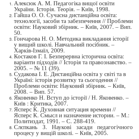
Алексюк А. М. Педагогіка вищої освіти
України. Історія. Теорія. – Київ, 1998.
Гайша О. О. Сучасна дистанційна освіта:
технології, засоби та забезпечення // Проблеми
освіти: Науковий збірник. – Київ, 2007. – Вип.
50.
Гончарова Н. О. Методика викладання історії
у вищий школі. Навчальний посібник.
–
Харків-Ізмаїл, 2009.
Костаков Г. І. Безперервна історична освіта:
варіанти підходів // Історія та правознавство. –
2005. – № 11 (39).
Судакова І. Е. Дистанційна освіта у світі та в
Україні: історія розвитку та сьогодення //
Проблеми освіти: Науковий збірник. – Київ,
2008. – Вип. 57.
Яковенко Н. Вступ до історії / Н. Яковенко. –
Київ
: Критика, 2007.
Ясперс К. Духовная ситуация времени //
Ясперс К. Смысл и назначение истории. – М.:
Политиздат, 1991. – С. 288-419.
Слєпкань З. Наукові засади педагогічного
процесу у вищій школі.
–
Київ, 2005.