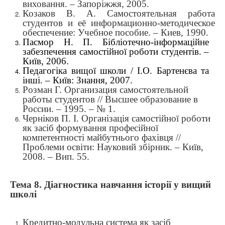
виховання. – Запоріжжя, 2005.
Козаков В. А. Самостоятельная работа
студентов и её информационно-методическое
обеспечение: Учебное пособие. – Киев, 1990.
Пасмор Н. П. Бібліотечно-інформаційне
забезпечення самостійної роботи студентів. –
Київ, 2006.
Педагогіка вищої школи / І.О. Бартенєва та
інші. – Київ: Знання, 2007.
Розман Г.
Организация самостоятельной
работы студентов // Высшее образование в
России. – 1995. – № 1.
Черніков П. І. Організація самостійної роботи
як засіб формування професійної
компетентності майбутнього фахівця //
Проблеми освіти: Науковий збірник. – Київ,
2008. – Вип. 55.
Тема 8.
Діагностика навчання історії у вищий
школі
Кредитно-модульна система як засіб