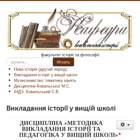
факультет історії та філософії
Пошук
Искать
на
Нова історія (другий період)
сайті
Викладання історії у вищій школі
Музеєзнавство: тематика занять
Дисципліни Ковальської М.С.
ІНДЗ: Ковальський С.В.
Викладання історії у вищій школі
ДИСЦИПЛІНА
«
МЕТОДИКА
ВИКЛАДАННЯ ІСТОРІЇ ТА
ПЕДАГОГІКА У ВИЩИЙ ШКОЛІ
»
*