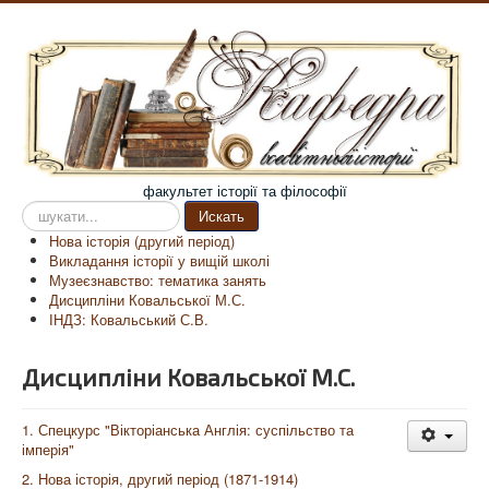
факультет історії та філософії
Пошук
Искать
на
Нова історія (другий період)
сайті
Викладання історії у вищій школі
Музеєзнавство: тематика занять
Дисципліни Ковальської М.С.
ІНДЗ: Ковальський С.В.
Дисципліни Ковальської М.С.
1. Спецкурс "Вікторіанська Англія: суспільство та
імперія"
2. Нова історія, другий період (1871-1914)