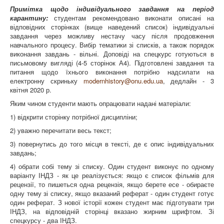
Примітка щодо індивідуального завдання на період
карантину:
студентам рекомендовано виконати описані на
відповідних сторінках (вище наведений список) індивідуальні
завдання через можливу нестачу часу після продовження
навчального процесу. Вибір тематики зі списків, а також порядок
виконання завдань - вільні. Доповіді на спецкурс готуються в
письмовому вигляді (4-5 сторінок А4). Підготовлені завдання та
питання щодо їхнього виконання потрібно надсилати на
електронну скриньку
modernhistory@onu.edu.ua
, дедлайн - 3
квітня 2020 р.
Яким чином студенти мають опрацювати надані матеріали:
1) відкрити сторінку потрібної дисципліни;
2) уважно перечитати весь текст;
3) повернутись до того місця в тексті, де є опис індивідуальних
завдань;
4) обрати собі тему зі списку. Один студент виконує по одному
варіанту ІНДЗ - як це реалізується: якщо є список фільмів для
рецензії, то пишеться одна рецензія, якщо берете есе - обираєте
одну тему зі списку, якщо вказаний реферат - один студент готує
один реферат. З нової історії кожен студент має підготувати три
ІНДЗ, на відповідній сторінці вказано жирним шрифтом. Зі
спецкурсу - два ІНДЗ.